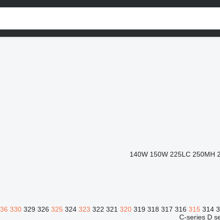
140W
150W
225LC
250MH
336
330
329
326
325
324
323
322
321
320
319
318
317
316
315
314
C-series
D s