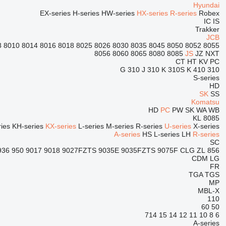
Hyundai
EX-series
H-series
HW-series
HX-series
R-series
Robex
IC
IS
Trakker
JCB
8
8010
8014
8016
8018
8025
8026
8030
8035
8045
8050
8052
8055
8056
8060
8065
8080
8085
JS
JZ
NXT
CT
HT
KV
PC
310 J
310 K
310S K
410
310 G
S-series
HD
SK
SS
Komatsu
HD
PC
PW
SK
WA
WB
KL
8085
ries
KH-series
KX-series
L-series
M-series
R-series
U-series
X-series
A-series
HS
L-series
LH
R-series
SC
936
950
9017
9018
9027FZTS
9035E
9035FZTS
9075F
CLG
ZL
856
CDM
LG
FR
TGA
TGS
MP
MBL-X
110
60
50
714
15
14
12
11
10
8
6
A-series