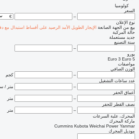
كولومبيا
السعر
–
نوع الإعلان
بيع
من الجهة الصانعة
الإيجار الطويل الأمد
الرصيد
على أقساط
استبدال مع دف
حالة المركبة
جديد
مستعملة
سنة التصنيع
–
يورو
Euro 3
Euro 5
مواصفات
الوزن الصافي
–
كجم
عدد ساعات التشغيل
–
متر / س
أعماق الحفر
–
متر
نصف القطر للحفر
–
متر
المحرك، علبة السرعات
ماركة المحرك
Cummins
Kubota
Weichai Power
Yanmar
موديل المحرك