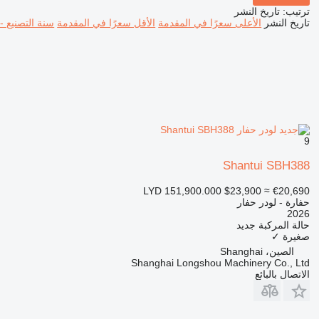
ترتيب
:
تاريخ النشر
تاريخ النشر
الأعلى سعرًا في المقدمة
الأقل سعرًا في المقدمة
سنة التصنيع -
9
Shantui SBH388
LYD 151,900.000
$23,900
≈ €20,690
حفارة - لودر حفار
2026
حالة المركبة
جديد
صغيرة
✓
الصين، Shanghai
Shanghai Longshou Machinery Co., Ltd
الاتصال بالبائع