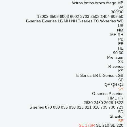
Actros
Antos
Arocs
Atego
MB
VA
300/30
12002
6503
6003
6002
3703
2503
1404
803
50
B-series
E-series
LB
MH
NH
T-series
TC
W-series
WE
UB
NM
MH
RH
PB
EB
HE
90
60
Premium
XN
R-series
KS
E-Series
ER
L-Series
LGB
SE
QA
QH
QJ
SY
G-series
P-series
HML
HR
2630
2430
2028
1622
S series
870
850
835
830
825
821
818
735
730
723
SD
Shantui
SE
SE 17SR
SE 210
SE 220