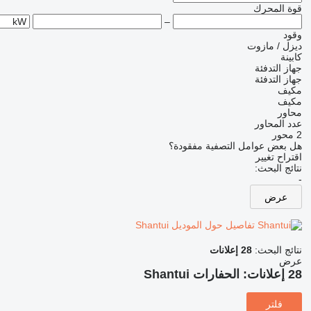
قوة المحرك
–
وقود
ديزل / مازوت
كابينة
جهاز التدفئة
جهاز التدفئة
مكيف
مكيف
محاور
عدد المحاور
2 محور
هل بعض عوامل التصفية مفقودة؟
اقتراح تغيير
نتائج البحث:
-
عرض
تفاصيل حول الموديل Shantui
نتائج البحث:
28 إعلانات
عرض
28 إعلانات:
الحفارات Shantui
فلتر