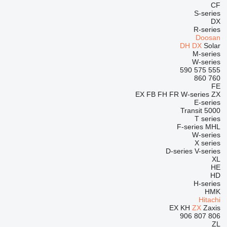
CF
S-series
DX
R-series
Doosan
DH
DX
Solar
M-series
W-series
590
575
555
860
760
FE
EX
FB
FH
FR
W-series
ZX
E-series
Transit
5000
T series
F-series
MHL
W-series
X series
D-series
V-series
XL
HE
HD
H-series
HMK
Hitachi
EX
KH
ZX
Zaxis
906
807
806
ZL