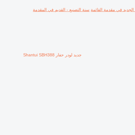
 الجديد في مقدمة القائمة
سنة التصنيع - القديم في المقدمة
جديد لودر حفار Shantui SBH388