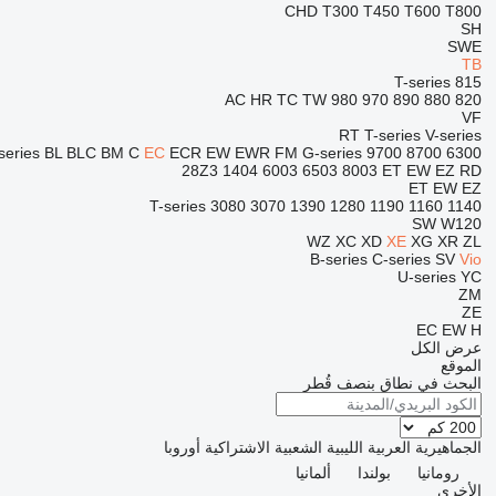
CHD
T300
T450
T600
T800
SH
SWE
TB
T-series
815
AC
HR
TC
TW
980
970
890
880
820
VF
RT
T-series
V-series
series
BL
BLC
BM
C
EC
ECR
EW
EWR
FM
G-series
9700
8700
6300
28Z3
1404
6003
6503
8003
ET
EW
EZ
RD
ET
EW
EZ
T-series
3080
3070
1390
1280
1190
1160
1140
SW
W120
WZ
XC
XD
XE
XG
XR
ZL
B-series
C-series
SV
Vio
U-series
YC
ZM
ZE
EC
EW
H
عرض الكل
الموقع
البحث في نطاق بنصف قُطر
الجماهيرية العربية الليبية الشعبية الاشتراكية
أوروبا
رومانيا
بولندا
ألمانيا
الأخرى