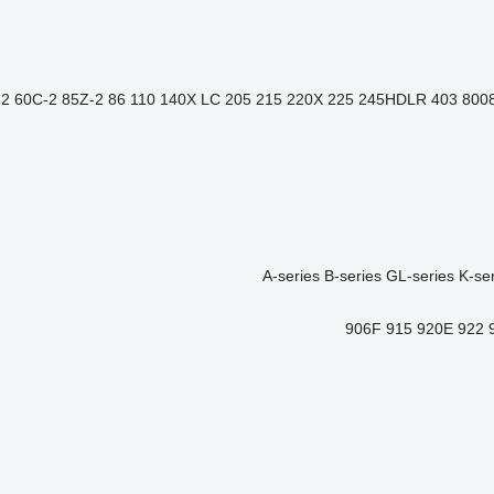
-2
60C-2
85Z-2
86
110
140X LC
205
215
220X
225
245HDLR
403
800
A-series
B-series
GL-series
K-se
906F
915
920E
922