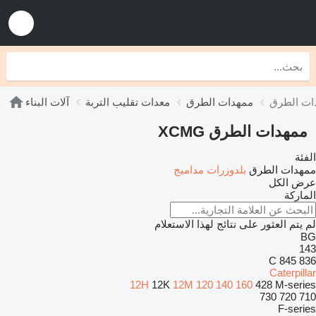
ممهدات الطرق
معدات تقليب التربة
آلات البناء
ممهدات الطرق XCMG
الفئة
ممهدات الطرق
بلدوزرات
مداميج
عرض الكل
الماركة
لم يتم العثور على نتائج لهذا الاستعلام
BG
143
845
836 C
Caterpillar
12H
12K
12M
120
140
160
428
M-series
730
720
710
F-series