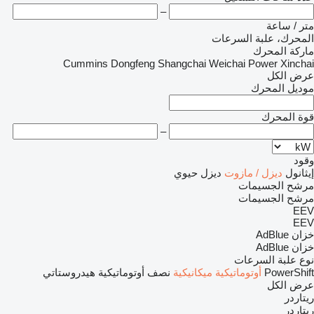
–
متر / ساعة
المحرك، علبة السرعات
ماركة المحرك
Cummins
Dongfeng
Shangchai
Weichai Power
Xinchai
عرض الكل
موديل المحرك
قوة المحرك
–
وقود
إيثانول
ديزل / مازوت
ديزل حيوي
مرشح الجسيمات
مرشح الجسيمات
EEV
EEV
خزان AdBlue
خزان AdBlue
نوع علبة السرعات
PowerShift
أوتوماتيكية
ميكانيكية
نصف أوتوماتيكية
هيدروستاتي
عرض الكل
ريتاردر
ريتاردر