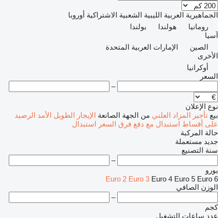
الجماهيرية العربية الليبية الشعبية الاشتراكية
أوروبا
رومانيا
هولندا
بولندا
آسيا
الصين
الإمارات العربية المتحدة
الأخرى
أوكرانيا
السعر
–
نوع الإعلان
بيع
تأجير
المزاد العلني
من الجهة الصانعة
الإيجار الطويل الأمد
الرصيد
على أقساط
استبدال مع دفع فرق السعر
استبدال
حالة المركبة
جديد
مستعملة
سنة التصنيع
–
يورو
Euro 2
Euro 3
Euro 4
Euro 5
Euro 6
الوزن الصافي
–
كجم
عدد ساعات التشغيل