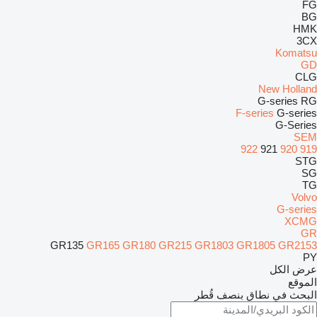
FG
BG
HMK
3CX
Komatsu
GD
CLG
New Holland
G-series
RG
F-series
G-series
G-Series
SEM
922
921
920
919
STG
SG
TG
Volvo
G-series
XCMG
GR
GR135
GR165
GR180
GR215
GR1803
GR1805
GR2153
PY
عرض الكل
الموقع
البحث في نطاق بنصف قُطر