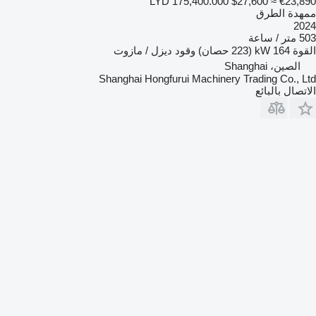
LYD 175,400.000
$27,600
≈ €23,890
ممهدة الطرق
2024
503 متر / ساعة
القوة
164 kW (223 حصان)
وقود
ديزل / مازوت
الصين، Shanghai
Shanghai Hongfurui Machinery Trading Co., Ltd
الاتصال بالبائع