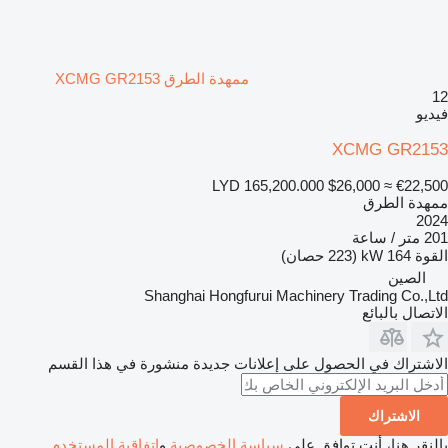
ممهدة الطرق XCMG GR2153
12
فيديو
XCMG GR2153
LYD 165,200.000
$26,000
≈ €22,500
ممهدة الطرق
2024
201 متر / ساعة
القوة
164 kW (223 حصان)
الصين
Shanghai Hongfurui Machinery Trading Co.,Ltd
الاتصال بالبائع
الاشتراك في الحصول على إعلانات جديدة منشورة في هذا القسم
الاشتراك
بالنقر هنا، أنت توافق على
سياسة الخصوصية
و
اتفاقية المستخدم
.