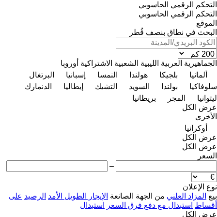
التحكم الرقمي الحاسوبي
التحكم الرقمي الحاسوبي
الموقع
البحث في نطاق بنصف قُطر
الجماهيرية العربية الليبية الشعبية الاشتراكية
أوروبا
ألمانيا
بلجيكا
هولندا
النمسا
إسبانيا
البرتغال
سلوفاكيا
بولندا
السويد
التشيك
إيطاليا
الدنمارك
ليتوانيا
المجر
بريطانيا
عرض الكل
الأخرى
أوكرانيا
عرض الكل
عرض الكل
السعر
–
نوع الإعلان
بيع
المزاد العلني
من الجهة الصانعة
الإيجار الطويل الأمد
الرصيد
على
أقساط
استبدال مع دفع فرق السعر
استبدال
عرض الكل