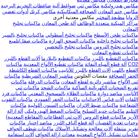
مكابس هيدروليكية
مكابس ثني
ضواغط آلية
ضاغطات التخريم البرجية
مكابس ختم المعادن
الصحافة الميكانيكية
مكابس كرنك
أدوات تغضين
الزوايا
مطبعة المختبر
مكابس معدنية أخرى
مراكز الميكنة متعددة الوظائف
آلة طحن المعادن
ماكينات تجليخ
المعادن
ماكينات طحن الأسطح
ماكينات تجليخ أسطواني
ماكينات تجليخ بالسير
ماكينات تجليخ داخلية
ماكينات السحق الهزازة
ماكينات صقل/تلميع
ماكينات تجليخ التروس
ماكينات تجليخ بالتحضين
ماكينات تقطيع المعادن
ماكينات التقطيع بالليزر
ماكينات التقطيع بالبلازما
آلات القطع بالليزر
CO2
آلة قطع المياه النفاثة
ماكينات تقطيع الألواح المعدنية
ماكينات
القطع باللهب
آلات القطع بالليزر للأنابيب
ماكينات القطع الكاشطة
الحفر الصحافة
مقصات الجلوتين
مناشير المعادن الشريطية
ماكينات
ثني الألواح
مناشير دائرية لقطع المعادن
ماكينات الدرفلة
ماكينات
تفريغ الشحنات الكهربائية الساكنة
ماكينات الشحذ
ماكينات ثني
الأنابيب
مناضد دوارة
ماكينات الطلاء بالمسحوق المعدني
ماكينات فرد
اللفات
آلات قياس الإحداثيات
ماكينات الحفر العمودي
ماكينات الثقوب
الشعاعية
ماكينات ضبط الاتزان
ماكينات السنون اللولبية
ماكينات
التثليم
ماكينات حديد التسليح
ماكينات الضغط الهيدروليكى
آلة إزالة
الأزيز
ماكينات قطع التروس
آلات ثني القطاعات (المقاطع المعدنية)
وحدات تغذية القضبان
آلة قطع ألياف الليزر
مناضد اختبار
ماكينات
تفريز متنقلة
آلات معالجة وتشكيل الأسلاك
ماكينات شطف الحواف
ماكينات تشكيل الألواح المعدنية
معدات إزالة الحواف
آلات استقامة