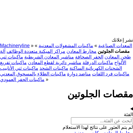
نشر إعلانك
المعدات الصناعية
»
ماكينات المشغولات المعدنية
»
»
Machineryline
مقصات الجلوتين
مخارط المعادن
مراكز الميكنة متعددة الوظائف
آلة
طحن المعادن
الحفر الصحافة
مناشير المعادن الشريطية
ماكينات ثني
الألواح
ماكينات الدرفلة
مناشير دائرية لقطع المعادن
ماكينات تفريغ
الشحنات الكهربائية الساكنة
ماكينات الشحذ
ماكينات ثني الأنابيب
ماكينات فرد اللفات
مناضد دوارة
ماكينات الطلاء بالمسحوق المعدني
»
ماكينات الحفر العمودي
مقصات الجلوتين
الفئة
لم يتم العثور على نتائج لهذا الاستعلام
مخارط المعادن
مكابس معدنية