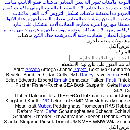
اللوحة
ماكينات تقوير
آلة نقش المعادن
ماكينات قطع الأنابيب
مناضد
إحداثيات
معدات الحدادة
آلات السفع
آلة السفع الرملي
ماكينات كبس
الخردوات المعدنية
ماكينات تشكيل التروس
آلات النقل
ماكينات
تشقيب المعدن
مقشطات المعادن
معدات الصب
أجهزة إعداد الأدوات
مسبقًا
صهاريج التبريد
مخارط العجلات
آلات التشكيل على البارد
كرافتفورمرز
آلات شبكات معدنية موسعة
أجهزة عرض جانبي
مصانع
تحويل المعادن
سخانات حثية
آلات برشمة حذاء الكبح
ماكينات
مشغولات معدنية أخرى
عرض الكل
الماركة
لم يتم العثور على نتائج لهذا الاستعلام
Adira
Amada
Arboga
Atlantic
Baykal
Beka-Mak
Bernardo
Beyeler
Bombled
Cidan
Colly
DMF
Darley
Davi
Durma
EHT
Eclair
Edwards
Erbend
Ermak
Ermaksan
Falken
Fasti
Fintek
Fischer
Fisher+Rückle
GEA Bock
Gasparini
Geka
Haco
HSLX
TS
Haller
Hatebur
Hera
Hesse+Co
Holzmann
Jouanel
Jörg
Kingsland
Knuth
LVD
Lefort
Lotze
MG
Max
Mebusa
Mengele
Metallkraft
Mubea
Peddinghaus
Promecam
RAS
Rabba
Reform
Romi
Safan
Scharringhausen
Schechtl
Schiavi
Schlatter
Schröder
Schwartmanns
Soenen Hendrik
Stahl
Stanko
Strojárne Piesok
Trumpf
UMS
VEB
WMW
Wila
Zenith
عرض الكل