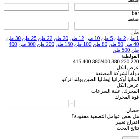
ضغط
–
bar
ضغط
–
طن
1 طن
2 طن
5 طن
10 طن
12 طن
20 طن
22 طن
25 طن
30 طن
40 طن
50 طن
80 طن
100 طن
150 طن
200 طن
300 طن
400
طن
500 طن
الفولطية
415
400
380/400
380
230
220
عرض الكل
دولة الشركة المصنعة
ألمانيا
أوكرانيا
إيطاليا
الصين
بولندا
تركيا
عرض الكل
المحرك، علبة السرعات
قوة المحرك
–
حصان
هل بعض عوامل التصفية مفقودة؟
اقتراح تغيير
نتائج البحث:
-