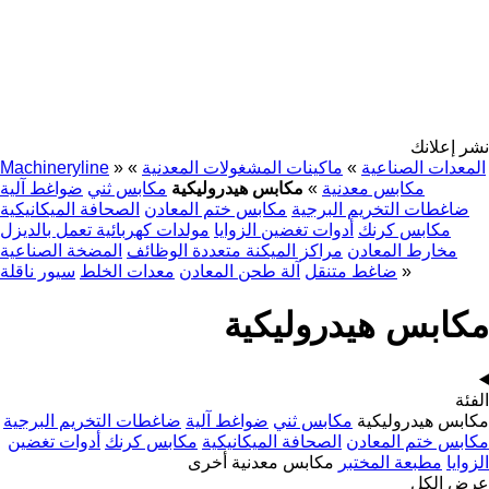
نشر إعلانك
المعدات الصناعية
»
ماكينات المشغولات المعدنية
»
»
Machineryline
مكابس معدنية
»
مكابس هيدروليكية
مكابس ثني
ضواغط آلية
ضاغطات التخريم البرجية
مكابس ختم المعادن
الصحافة الميكانيكية
مكابس كرنك
أدوات تغضين الزوايا
مولدات كهربائية تعمل بالديزل
مخارط المعادن
مراكز الميكنة متعددة الوظائف
المضخة الصناعية
»
ضاغط متنقل
آلة طحن المعادن
معدات الخلط
سيور ناقلة
مكابس هيدروليكية
الفئة
مكابس هيدروليكية
مكابس ثني
ضواغط آلية
ضاغطات التخريم البرجية
مكابس ختم المعادن
الصحافة الميكانيكية
مكابس كرنك
أدوات تغضين
الزوايا
مطبعة المختبر
مكابس معدنية أخرى
عرض الكل