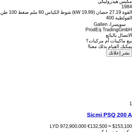
مكبس هيدروليكي
1984
القوة
27.19 حصان (19.99 kW)
شوط الكباس
60 ملم
ضغط
100 طن
الفولطية
400
سويسرا، Gallen
ProdEq TradingGmbH
الاتصال بالبائع
بيع ماكينات أم مركبات؟
يمكنك القيام بذلك معنا!
نشر إعلانك
1
Sicmi PSQ 200 A
LYD 972,900.000
€132,500
≈ $153,100
مكبس هيدروليكي