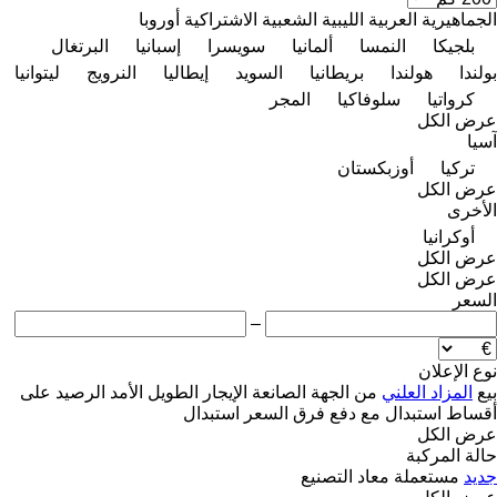
الجماهيرية العربية الليبية الشعبية الاشتراكية
أوروبا
بلجيكا
النمسا
ألمانيا
سويسرا
إسبانيا
البرتغال
بولندا
هولندا
بريطانيا
السويد
إيطاليا
النرويج
ليتوانيا
كرواتيا
سلوفاكيا
المجر
عرض الكل
آسيا
تركيا
أوزبكستان
عرض الكل
الأخرى
أوكرانيا
عرض الكل
عرض الكل
السعر
–
نوع الإعلان
بيع
المزاد العلني
من الجهة الصانعة
الإيجار الطويل الأمد
الرصيد
على
أقساط
استبدال مع دفع فرق السعر
استبدال
عرض الكل
حالة المركبة
جديد
مستعملة
معاد التصنيع