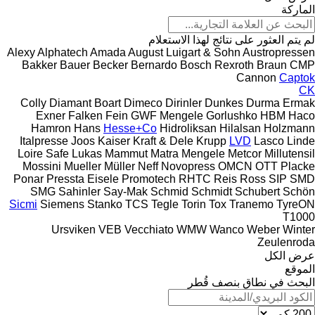
الماركة
لم يتم العثور على نتائج لهذا الاستعلام
Alexy
Alphatech
Amada
August Luigart & Sohn
Austropressen
Bakker
Bauer
Becker
Bernardo
Bosch Rexroth
Braun
CMP
Cannon
Captok
CK
Colly
Diamant Boart
Dimeco
Dirinler
Dunkes
Durma
Ermak
Exner
Falken
Fein
GWF Mengele
Gorlushko
HBM
Haco
Hamron
Hans
Hesse+Co
Hidroliksan
Hilalsan
Holzmann
Italpresse
Joos
Kaiser
Kraft & Dele
Krupp
LVD
Lasco
Linde
Loire Safe
Lukas
Mammut
Matra
Mengele
Metcor
Millutensil
Mossini
Mueller
Müller
Neff
Novopress
OMCN
OTT
Placke
Ponar
Pressta Eisele
Promotech
RHTC
Reis
Ross
SIP
SMD
SMG
Sahinler
Say-Mak
Schmid
Schmidt
Schubert
Schön
Sicmi
Siemens
Stanko
TCS
Tegle
Torin
Tox
Tranemo
TyreON
T1000
Ursviken
VEB
Vecchiato
WMW
Wanco
Weber
Winter
Zeulenroda
عرض الكل
الموقع
البحث في نطاق بنصف قُطر