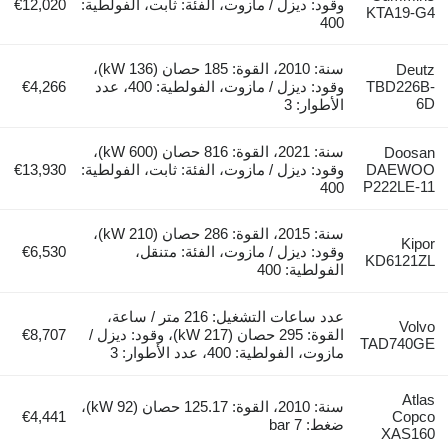
وقود: ديزل / مازوت، الفئة: ثابت، الفولطية:
€12,020
KTA19-G4
400
سنة: 2010، القوة: 185 حصان (136 kW)،
Deutz
TBD226B-
وقود: ديزل / مازوت، الفولطية: 400، عدد
€4,266
6D
الأطوار: 3
سنة: 2021، القوة: 816 حصان (600 kW)،
Doosan
DAEWOO
وقود: ديزل / مازوت، الفئة: ثابت، الفولطية:
€13,930
P222LE-11
400
سنة: 2015، القوة: 286 حصان (210 kW)،
Kipor
وقود: ديزل / مازوت، الفئة: متنقل،
€6,530
KD6121ZL
الفولطية: 400
عدد ساعات التشغيل: 216 متر / ساعة،
Volvo
القوة: 295 حصان (217 kW)، وقود: ديزل /
€8,707
TAD740GE
مازوت، الفولطية: 400، عدد الأطوار: 3
Atlas
سنة: 2010، القوة: 125.17 حصان (92 kW)،
€4,441
Copco
ضغط: 7 bar
XAS160