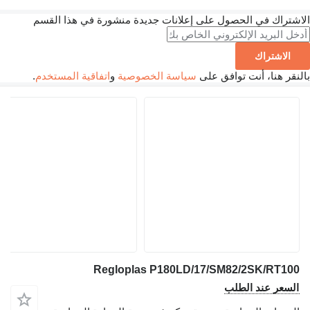
الاشتراك في الحصول على إعلانات جديدة منشورة في هذا القسم
الاشتراك
بالنقر هنا، أنت توافق على
سياسة الخصوصية
و
اتفاقية المستخدم
.
Regloplas P180LD/17/SM82/2SK/RT100
السعر عند الطلب