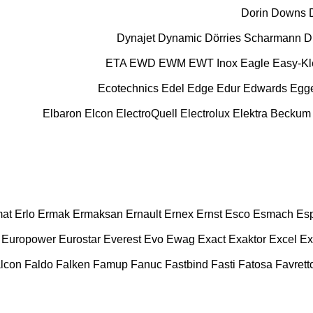
Dorin
Downs
Dynajet
Dynamic
Dörries Scharmann
D
ETA
EWD
EWM
EWT Inox
Eagle
Easy-K
Ecotechnics
Edel
Edge
Edur
Edwards
Egg
Elbaron
Elcon
ElectroQuell
Electrolux
Elektra Beckum
at
Erlo
Ermak
Ermaksan
Ernault
Ernex
Ernst
Esco
Esmach
Es
Europower
Eurostar
Everest
Evo
Ewag
Exact
Exaktor
Excel
Ex
lcon
Faldo
Falken
Famup
Fanuc
Fastbind
Fasti
Fatosa
Favrett