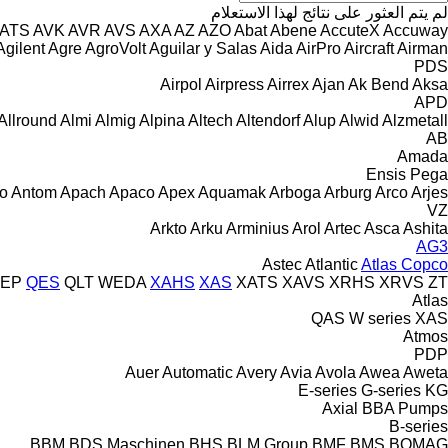
لم يتم العثور على نتائج لهذا الاستعلام
ATS
AVK
AVR
AVS
AXA
AZ
AZO
Abat
Abene
AccuteX
Accuway
Agilent
Agre
AgroVolt
Aguilar y Salas
Aida
AirPro
Aircraft
Airman
PDS
Airpol
Airpress
Airrex
Ajan
Ak Bend
Aksa
APD
Allround
Almi
Almig
Alpina
Altech
Altendorf
Alup
Alwid
Alzmetall
AB
Amada
Ensis
Pega
o
Antom
Apach
Apaco
Apex
Aquamak
Arboga
Arburg
Arco
Arjes
VZ
Arkto
Arku
Arminius
Arol
Artec
Asca
Ashita
AG3
Astec
Atlantic
Atlas Copco
EP
QES
QLT
WEDA
XAHS
XAS
XATS
XAVS
XRHS
XRVS
ZT
Atlas
QAS
W series
XAS
Atmos
PDP
Auer
Automatic
Avery
Avia
Avola
Awea
Aweta
E-series
G-series
KG
Axial
BBA Pumps
B-series
BBM
BDS Maschinen
BHS
BLM Group
BMF
BMS
BOMAG