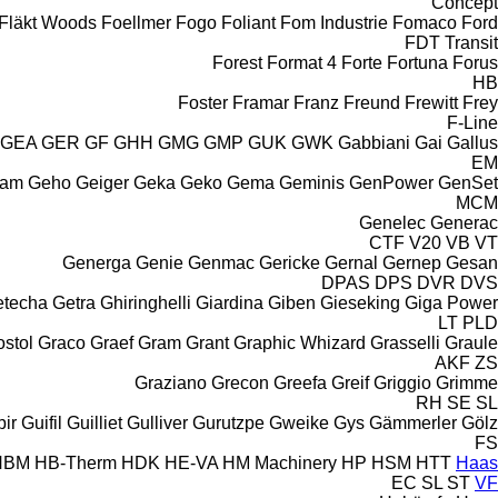
Concept
Fläkt Woods
Foellmer
Fogo
Foliant
Fom Industrie
Fomaco
Ford
FDT
Transit
Forest
Format 4
Forte
Fortuna
Forus
HB
Foster
Framar
Franz
Freund
Frewitt
Frey
F-Line
GEA
GER
GF
GHH
GMG
GMP
GUK
GWK
Gabbiani
Gai
Gallus
EM
cam
Geho
Geiger
Geka
Geko
Gema
Geminis
GenPower
GenSet
MCM
Genelec
Generac
CTF
V20
VB
VT
Generga
Genie
Genmac
Gericke
Gernal
Gernep
Gesan
DPAS
DPS
DVR
DVS
etecha
Getra
Ghiringhelli
Giardina
Giben
Gieseking
Giga Power
LT
PLD
stol
Graco
Graef
Gram
Grant
Graphic Whizard
Grasselli
Graule
AKF
ZS
Graziano
Grecon
Greefa
Greif
Griggio
Grimme
RH
SE
SL
ir
Guifil
Guilliet
Gulliver
Gurutzpe
Gweike
Gys
Gämmerler
Gölz
FS
HBM
HB‑Therm
HDK
HE-VA
HM Machinery
HP
HSM
HTT
Haas
EC
SL
ST
VF