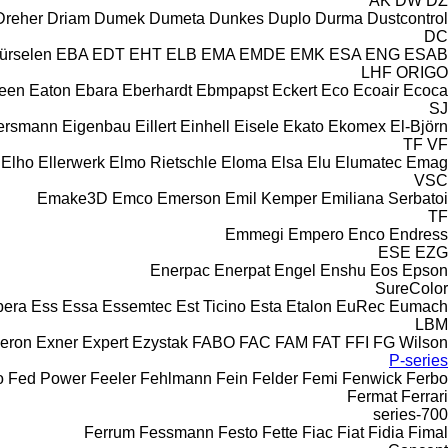
AK
DW
DZ
Dreher
Driam
Dumek
Dumeta
Dunkes
Duplo
Durma
Dustcontrol
DC
ürselen
EBA
EDT
EHT
ELB
EMA
EMDE
EMK
ESA ENG
ESAB
LHF
ORIGO
leen
Eaton
Ebara
Eberhardt
Ebmpapst
Eckert
Eco
Ecoair
Ecoca
SJ
ersmann
Eigenbau
Eillert
Einhell
Eisele
Ekato
Ekomex
El-Björn
TF
VF
Elho
Ellerwerk
Elmo Rietschle
Eloma
Elsa
Elu
Elumatec
Emag
VSC
Emake3D
Emco
Emerson
Emil Kemper
Emiliana Serbatoi
TF
Emmegi
Empero
Enco
Endress
ESE
EZG
Enerpac
Enerpat
Engel
Enshu
Eos
Epson
SureColor
pera
Ess
Essa
Essemtec
Est Ticino
Esta
Etalon
EuRec
Eumach
LBM
eron
Exner
Expert
Ezystak
FABO
FAC
FAM
FAT
FFI
FG Wilson
P-series
o
Fed Power
Feeler
Fehlmann
Fein
Felder
Femi
Fenwick
Ferbo
Fermat
Ferrari
700-series
Ferrum
Fessmann
Festo
Fette
Fiac
Fiat
Fidia
Fimal