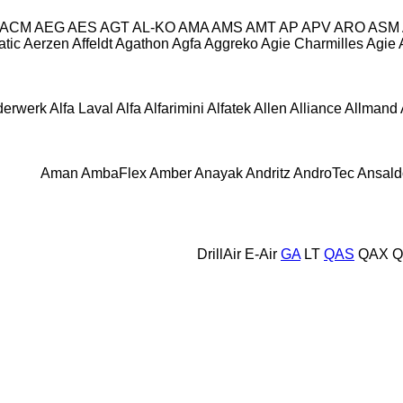
ACM
AEG
AES
AGT
AL-KO
AMA
AMS
AMT
AP
APV
ARO
ASM
tic
Aerzen
Affeldt
Agathon
Agfa
Aggreko
Agie Charmilles
Agie
derwerk
Alfa Laval
Alfa
Alfarimini
Alfatek
Allen
Alliance
Allmand
Aman
AmbaFlex
Amber
Anayak
Andritz
AndroTec
Ansald
DrillAir
E-Air
GA
LT
QAS
QAX
Q