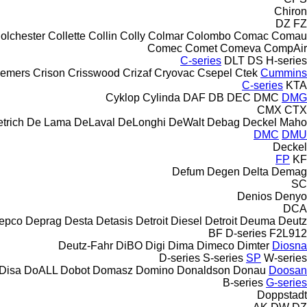
Chiron
DZ
FZ
olchester
Collette
Collin
Colly
Colmar
Colombo
Comac
Comau
Comec
Comet
Comeva
CompAir
C-series
DLT
DS
H-series
eemers
Crison
Crisswood
Crizaf
Cryovac
Csepel
Ctek
Cummins
C-series
KTA
Cyklop
Cylinda
DAF
DB
DEC
DMC
DMG
CMX
CTX
trich
De Lama
DeLaval
DeLonghi
DeWalt
Debag
Deckel Maho
DMC
DMU
Deckel
FP
KF
Defum
Degen
Delta
Demag
SC
Denios
Denyo
DCA
epco
Deprag
Desta
Detasis
Detroit Diesel
Detroit
Deuma
Deutz
BF
D-series
F2L912
Deutz-Fahr
DiBO
Digi
Dima
Dimeco
Dimter
Diosna
D-series
S-series
SP
W-series
Disa
DoALL
Dobot
Domasz
Domino
Donaldson
Donau
Doosan
B-series
G-series
Doppstadt