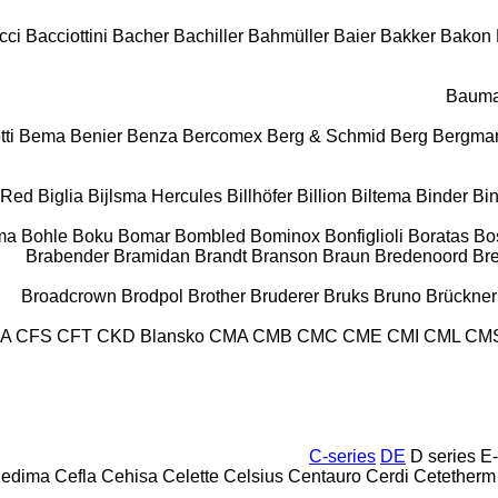
cci
Bacciottini
Bacher
Bachiller
Bahmüller
Baier
Bakker
Bakon
Baum
tti
Bema
Benier
Benza
Bercomex
Berg & Schmid
Berg
Bergma
 Red
Biglia
Bijlsma Hercules
Billhöfer
Billion
Biltema
Binder
Bi
ma
Bohle
Boku
Bomar
Bombled
Bominox
Bonfiglioli
Boratas
Bo
Brabender
Bramidan
Brandt
Branson
Braun
Bredenoord
Br
Broadcrown
Brodpol
Brother
Bruderer
Bruks
Bruno
Brückner
IA
CFS
CFT
CKD Blansko
CMA
CMB
CMC
CME
CMI
CML
CM
C-series
DE
D series
E-
edima
Cefla
Cehisa
Celette
Celsius
Centauro
Cerdi
Cetetherm