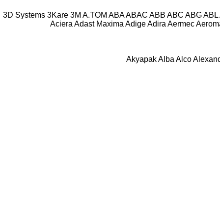
3D Systems
3Kare
3M
A.TOM
ABA
ABAC
ABB
ABC
ABG
ABL
Aciera
Adast Maxima
Adige
Adira
Aermec
Aeroma
Akyapak
Alba
Alco
Alexan