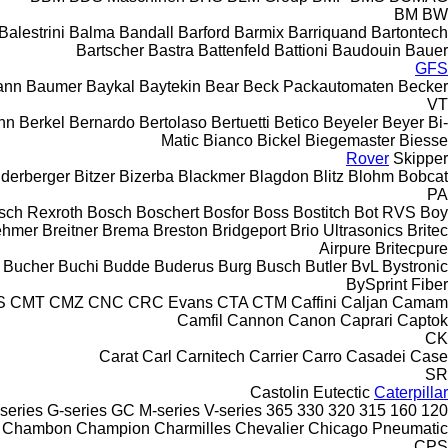
BM
BW
Balestrini
Balma
Bandall
Barford
Barmix
Barriquand
Bartontech
Bartscher
Bastra
Battenfeld
Battioni
Baudouin
Bauer
GFS
ann
Baumer
Baykal
Baytekin
Bear
Beck Packautomaten
Becker
VT
nn
Berkel
Bernardo
Bertolaso
Bertuetti
Betico
Beyeler
Beyer
Bi-
Matic
Bianco
Bickel
Biegemaster
Biesse
Rover
Skipper
nderberger
Bitzer
Bizerba
Blackmer
Blagdon
Blitz
Blohm
Bobcat
PA
sch Rexroth
Bosch
Boschert
Bosfor
Boss
Bostitch
Bot RVS
Boy
ehmer
Breitner
Brema
Breston
Bridgeport
Brio Ultrasonics
Britec
Airpure
Britecpure
Bucher
Buchi
Budde
Buderus
Burg
Busch
Butler
BvL
Bystronic
BySprint Fiber
S
CMT
CMZ
CNC
CRC Evans
CTA
CTM
Caffini
Caljan
Camam
Camfil
Cannon
Canon
Caprari
Captok
CK
Carat
Carl
Carnitech
Carrier
Carro
Casadei
Case
SR
Castolin Eutectic
Caterpillar
series
G-series
GC
M-series
V-series
365
330
320
315
160
120
Chambon
Champion
Charmilles
Chevalier
Chicago Pneumatic
CPS