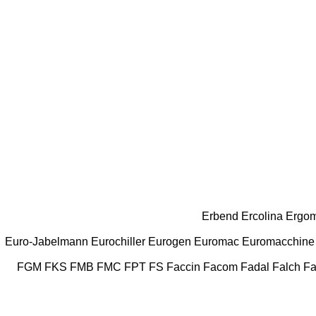
Erbend
Ercolina
Ergom
Euro-Jabelmann
Eurochiller
Eurogen
Euromac
Euromacchine
FGM
FKS
FMB
FMC
FPT
FS
Faccin
Facom
Fadal
Falch
Fa