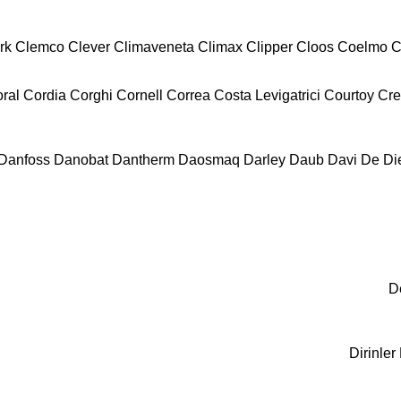
rk
Clemco
Clever
Climaveneta
Climax
Clipper
Cloos
Coelmo
C
ral
Cordia
Corghi
Cornell
Correa
Costa Levigatrici
Courtoy
Cr
Danfoss
Danobat
Dantherm
Daosmaq
Darley
Daub
Davi
De Die
D
Dirinler