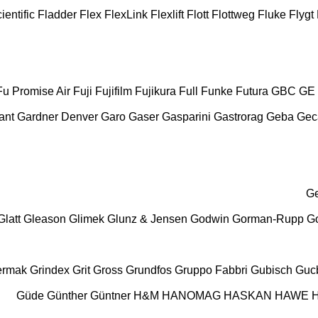
ientific
Fladder
Flex
FlexLink
Flexlift
Flott
Flottweg
Fluke
Flygt
Fu Promise Air
Fuji
Fujifilm
Fujikura
Full
Funke
Futura
GBC
GE
ant
Gardner Denver
Garo
Gaser
Gasparini
Gastrorag
Geba
Ge
G
Glatt
Gleason
Glimek
Glunz & Jensen
Godwin
Gorman-Rupp
Go
ermak
Grindex
Grit
Gross
Grundfos
Gruppo Fabbri
Gubisch
Gucb
Güde
Günther
Güntner
H&M
HANOMAG
HASKAN
HAWE