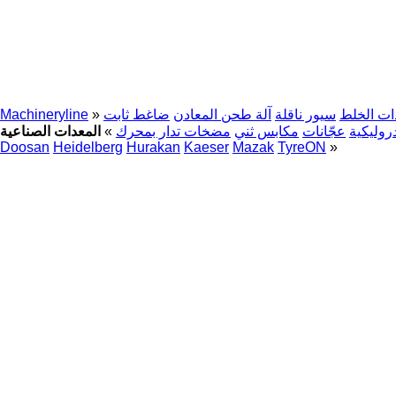
ات الخلط
سيور ناقلة
آلة طحن المعادن
ضاغط ثابت
»
Machineryline
روليكية
عجّانات
مكابس ثني
مضخات تدار بمحرك
»
Doosan
Heidelberg
Hurakan
Kaeser
Mazak
TyreON
»