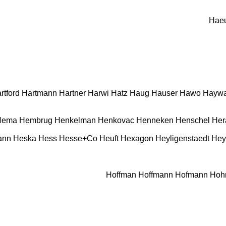
Haeu
rtford
Hartmann
Hartner
Harwi
Hatz
Haug
Hauser
Hawo
Haywa
Hema
Hembrug
Henkelman
Henkovac
Henneken
Henschel
Her
ann
Heska
Hess
Hesse+Co
Heuft
Hexagon
Heyligenstaedt
Hey
Hoffman
Hoffmann
Hofmann
Hoh