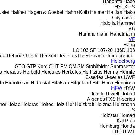
Habämfa
Haco
HSLX
TS
sler
Haffner
Hagen & Goebel
Hahn+Kolb
Haimer
Haitian
Hako
Citymaster
Haloila
Hammel
VB
Hammelmann
Handtmann
VF
Hang
103 SP
107-20
136D
103 LO
rd
Hebrock
Hecht
Heckert
Hedelius
Heesemann
Heidebrenner
Heidelberg
GTO
GTP
Kord
OHT
PM
QM
SM
Stahlfolder
Suprasetter
a
Heraeus
Herbold
Hercules
Herkules
Herlitzius
Herma
Hermle
C-series
U-series
UWF
lo
Hidroliksan
Hidrostal
Hilalsan
Hilgeland
Hilti
Hima
Himoinsa
HFW
HYW
Hitachi
Hiwell
Hobart
A-series
FXS
H-series
ner
Holac
Holaras
Holtec
Holz-Her
Holzkraft
Holzma
Holzmann
TS
Holzstar
Homag
Kal
Profi
Homburg
Honda
EB
EU
WT