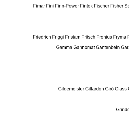
Fimar
Fini
Finn-Power
Fintek
Fischer
Fisher Sc
Friedrich
Friggi
Fristam
Fritsch
Fronius
Fryma
Gamma
Gannomat
Gantenbein
Gar
Gildemeister
Gillardon
Giró
Glass
Grind