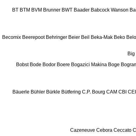
BT
BTM
BVM Brunner
BWT
Baader
Babcock Wanson
Ba
Becomix
Beerepoot
Behringer
Beier
Beil
Beka-Mak
Beko
Belo
Big
Bobst
Bode
Bodor
Boere
Bogazici Makina
Boge
Bogra
Bäuerle
Bühler
Bürkle
Bütfering
C.P. Bourg
CAM
CBI
CE
Cazeneuve
Cebora
Ceccato
C