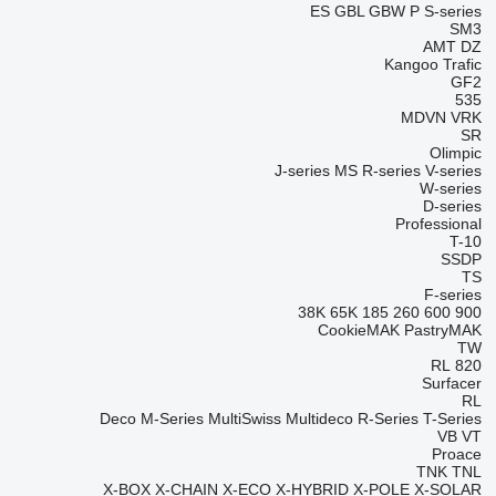
ES
GBL
GBW
P
S-series
SM3
AMT
DZ
Kangoo
Trafic
GF2
535
MDVN
VRK
SR
Olimpic
J-series
MS
R-series
V-series
W-series
D-series
Professional
T-10
SSDP
TS
F-series
38K
65K
185
260
600
900
CookieMAK
PastryMAK
TW
RL
820
Surfacer
RL
Deco
M-Series
MultiSwiss
Multideco
R-Series
T-Series
VB
VT
Proace
TNK
TNL
X-BOX
X-CHAIN
X-ECO
X-HYBRID
X-POLE
X-SOLAR