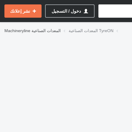
دخول / التسجيل
نشر إعلانك
المعدات الصناعية TyreON
المعدات الصناعية
Machineryline