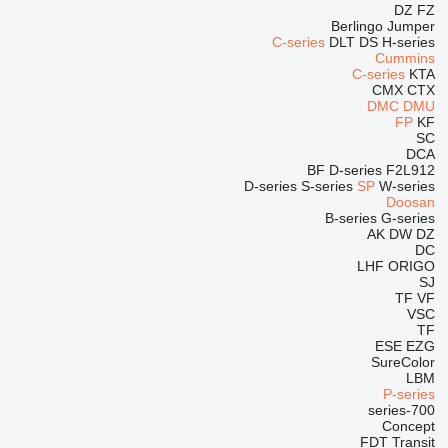
DZ
FZ
Berlingo
Jumper
C-series
DLT
DS
H-series
Cummins
C-series
KTA
CMX
CTX
DMC
DMU
FP
KF
SC
DCA
BF
D-series
F2L912
D-series
S-series
SP
W-series
Doosan
B-series
G-series
AK
DW
DZ
DC
LHF
ORIGO
SJ
TF
VF
VSC
TF
ESE
EZG
SureColor
LBM
P-series
700-series
Concept
FDT
Transit