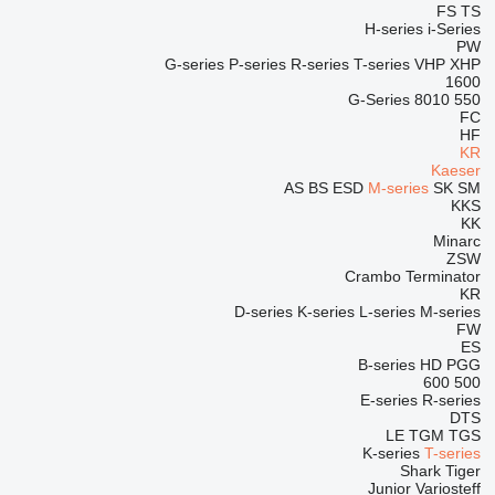
FS
TS
H-series
i-Series
PW
G-series
P-series
R-series
T-series
VHP
XHP
1600
G-Series
8010
550
FC
HF
KR
Kaeser
AS
BS
ESD
M-series
SK
SM
KKS
KK
Minarc
ZSW
Crambo
Terminator
KR
D-series
K-series
L-series
M-series
FW
ES
B-series
HD
PGG
600
500
E-series
R-series
DTS
LE
TGM
TGS
K-series
T-series
Shark
Tiger
Junior
Variosteff