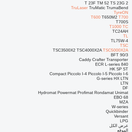
T 23F
TM 52
TS 23G 2
TruLaser
TruMatic
TrumaBend
TyreON
T600
T650M2
T700
T700S
T1000
TC
TC24AH
TL
TL75W-4
TSC
TSC3500X2
TSC4000X2A
TSC5000X2A
BFT 90/3
Caddy
Crafter
Transporter
ECR
L-series
840
HK
SP
ST
Compact
Piccolo I-4
Piccolo I-5
Piccolo I-6
G-series
HX
LTN
LTN
DF
Hydromat
Powermat
Profimat
Rondamat
Unimat
EBO 68
MZA
W-series
Quickbinder
Versant
LPG
عرض الكل
الموقع