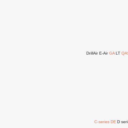
DrillAir
E-Air
GA
LT
QA
C-series
DE
D ser