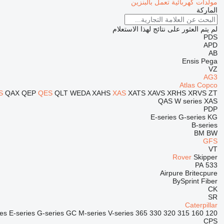
مولدات كهربائية تعمل بالبنزين
الماركة
لم يتم العثور على نتائج لهذا الاستعلام
PDS
APD
AB
Ensis
Pega
VZ
AG3
Atlas Copco
S
QAX
QEP
QES
QLT
WEDA
XAHS
XAS
XATS
XAVS
XRHS
XRVS
ZT
QAS
W series
XAS
PDP
E-series
G-series
KG
B-series
BM
BW
GFS
VT
Rover
Skipper
PA
533
Airpure
Britecpure
BySprint Fiber
CK
SR
Caterpillar
ies
E-series
G-series
GC
M-series
V-series
365
330
320
315
160
120
CPS