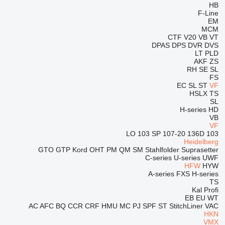
HB
F-Line
EM
MCM
CTF
V20
VB
VT
DPAS
DPS
DVR
DVS
LT
PLD
AKF
ZS
RH
SE
SL
FS
EC
SL
ST
VF
HSLX
TS
SL
H-series
HD
VB
VF
103 SP
107-20
136D
103 LO
Heidelberg
GTO
GTP
Kord
OHT
PM
QM
SM
Stahlfolder
Suprasetter
C-series
U-series
UWF
HFW
HYW
A-series
FXS
H-series
TS
Kal
Profi
EB
EU
WT
AC
AFC
BQ
CCR
CRF
HMU
MC
PJ
SPF
ST
StitchLiner
VAC
HKN
VMX