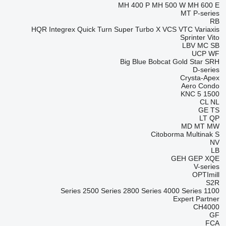
MH 400 P
MH 500 W
MH 600 E
MT
P-series
RB
HQR
Integrex
Quick Turn
Super Turbo X
VCS
VTC
Variaxis
Sprinter
Vito
LBV
MC
SB
UCP
WF
Big Blue
Bobcat
Gold Star
SRH
D-series
Crysta-Apex
Aero
Condo
KNC 5 1500
CL
NL
GE
TS
LT
QP
MD
MT
MW
Citoborma
Multinak S
NV
LB
GEH
GEP
XQE
V-series
OPTImill
S2R
2500 Series
2800 Series
4000 Series
1100 Series
Expert
Partner
CH4000
GF
FCA