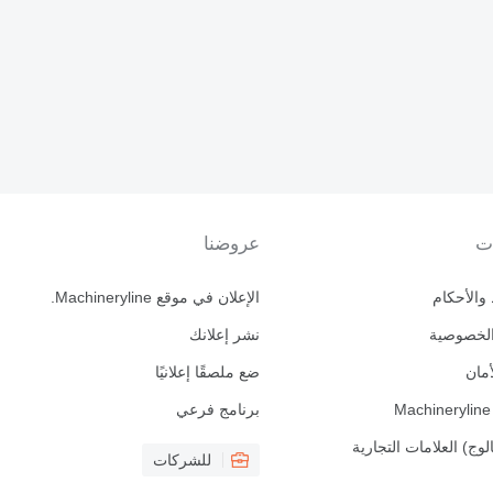
ت
عروضنا
والأحكام
الإعلان في موقع Machineryline.
لخصوصية
نشر إعلانك
أمان
ضع ملصقًا إعلانيًا
برنامج فرعي
لوج) العلامات التجارية
للشركات