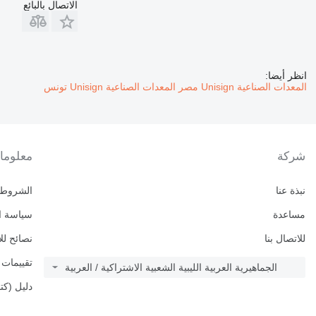
الاتصال بالبائع
انظر أيضا:
المعدات الصناعية Unisign مصر
المعدات الصناعية Unisign تونس
شركة
معلوما
نبذة عنا
الشروط 
مساعدة
سياسة ا
للاتصال بنا
نصائح لل
تقييمات Machineryline
الجماهيرية العربية الليبية الشعبية الاشتراكية / العربية
دليل (كتا