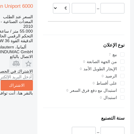
gn Uniport 6000
–
السعر عند الطلب
المعدات الصناعية - 
2010
55.000 متر / ساعة
التحكم الرقمي الح
الدقيقة
القوة
36 kW
نوع الإعلان
ألمانيا، Kaiserslautern
INDUMAC GmbH
بيع
الاتصال بالبائع
من الجهة الصانعة
الإيجار الطويل الأمد
الاشتراك في الحصو
الرصيد
على أقساط
الاشتراك
استبدال مع دفع فرق السعر
بالنقر هنا، أنت توا
استبدال
سنة التصنيع
–