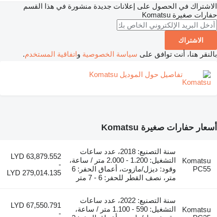
اك في الحصول على إعلانات جديدة منشورة في هذا القسم
 صغيرة
Komatsu
شتراك
هنا، أنت توافق على
سياسة الخصوصية
و
اتفاقية المستخدم
.
تفاصيل حول الموديل Komatsu
فارات صغيرة Komatsu
سنة التصنيع: 2018، عدد ساعات
LYD 63,879.552
التشغيل: 1.200 - 2.000 متر / ساعة،
Kom
-
وقود: ديزل/مازوت، أعماق الحفر: 6
LYD 279,014.135
متر، نصف القطر للحفر: 6 - 7 متر
سنة التصنيع: 2022، عدد ساعات
LYD 67,550.791
التشغيل: 590 - 1.100 متر / ساعة،
Kom
-