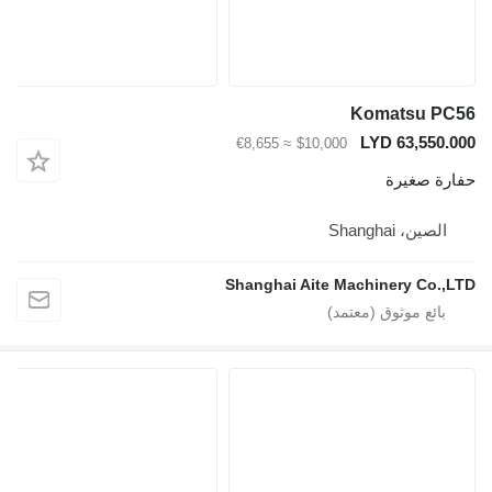
Komatsu P
LYD 63,550
≈ €8,655
$10,000
ة صغيرة
لصين، Shanghai
Shanghai Aite Machinery Co.