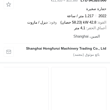
LYD 84,520
≈ €11,510
$13,300
ة صغيرة
1.217 متر / ساعة
42.8 kW (58.23 حصان)
وقود
ديزل / مازوت
ق الحفر
4,1 متر
لصين، Shanghai
Shanghai Hongfurui Machinery Trading Co.,