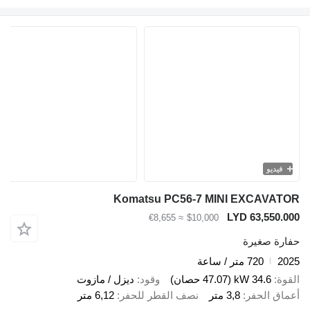
يديو
Komatsu PC56-7 MINI EXCAVA
LYD 63,550
≈ €8,655
$10,000
ة صغيرة
720 متر / ساعة
34.6 kW (47.07 حصان)
وقود
ديزل / مازوت
ق الحفر
3,8 متر
نصف القطر للحفر
6,12 متر