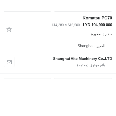
Komatsu P
LYD 104,900
≈ €14,280
$16,500
ة صغيرة
لصين، Shanghai
Shanghai Aite Machinery Co.