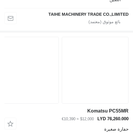
TAIHE MACHINERY TRADE CO.,LIM
Komatsu PC5
LYD 76,260
≈ €10,390
$12,000
ة صغيرة