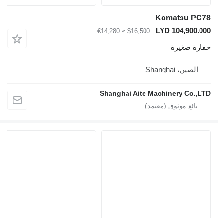
Komatsu P
LYD 104,900
≈ €14,280
$16,500
ة صغيرة
لصين، Shanghai
Shanghai Aite Machinery Co.