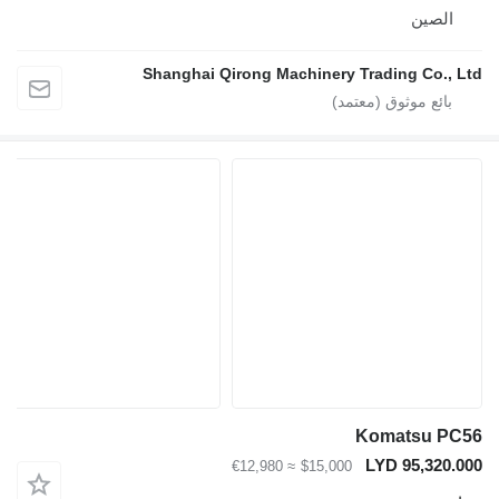
لصين
Shanghai Qirong Machinery Trading Co.,
Komatsu P
LYD 95,320
≈ €12,980
$15,000