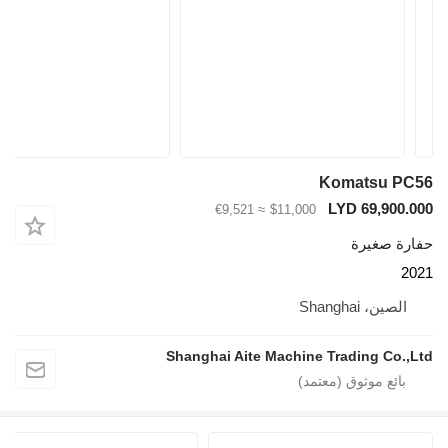
Komatsu P
LYD 69,900
≈ €9,521
$11,000
ة صغيرة
لصين، Shanghai
Shanghai Aite Machine Trading Co.