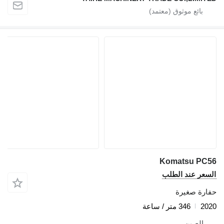
Komatsu P
ر عند الطلب
ة صغيرة
346 متر / ساعة
لصين