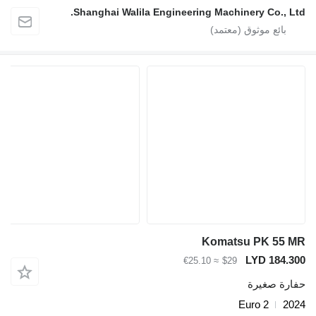
Shanghai Walila Engineering Machinery Co., 
Komatsu PK 55
LYD 184
≈ €25.10
$29
ة صغيرة
Euro 2