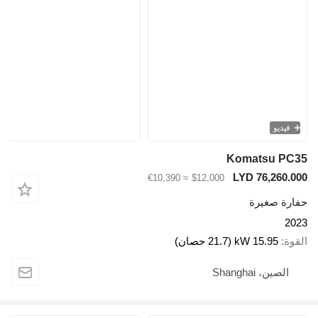
يديو
Komatsu P
LYD 76,260
≈ €10,390
$12,000
ة صغيرة
15.95 kW (21.7 حصان)
لصين، Shanghai