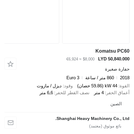
Komatsu P
LYD 50,840
≈ €6,924
$8,000
ة صغيرة
860 متر / ساعة
Euro 3
44 kW (59.86 حصان)
وقود
ديزل / مازوت
ق الحفر
4 متر
نصف القطر للحفر
6,6 متر
لصين
Shanghai Heavy Machinery Co., 