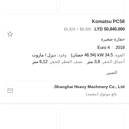
Komatsu P
LYD 50,840
≈ €6,924
$8,000
ة صغيرة
Euro 4
34.5 kW (46.94 حصان)
وقود
ديزل / مازوت
ق الحفر
3,8 متر
نصف القطر للحفر
6,12 متر
لصين
Shanghai Heavy Machinery Co., 