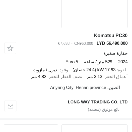
Komatsu P
LYD 56,490
≈ €7,693
CN¥60,000
ة صغيرة
529 متر / ساعة
Euro 5
17.93 kW (24.4 حصان)
وقود
ديزل / مازوت
ق الحفر
3,13 متر
نصف القطر للحفر
4,82 متر
لصين، Anyang City, Henan province
LONG WAY TRADING CO.