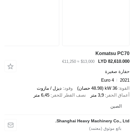
Komatsu P
LYD 82,610
≈ €11,250
$13,000
ة صغيرة
Euro 4
36 kW (48.98 حصان)
وقود
ديزل / مازوت
ق الحفر
3,9 متر
نصف القطر للحفر
6,45 متر
لصين
Shanghai Heavy Machinery Co., 