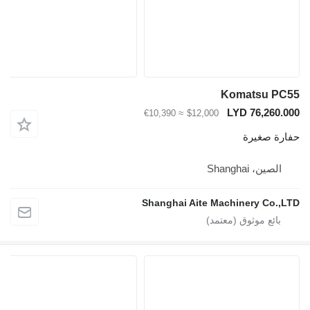
Komatsu P
LYD 76,260
≈ €10,390
$12,000
ة صغيرة
لصين، Shanghai
Shanghai Aite Machinery Co.