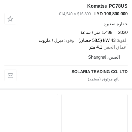
Komatsu PC7
LYD 106,800
≈ €14,540
$16,800
ة صغيرة
1.498 متر / ساعة
43 kW (58.5 حصان)
وقود
ديزل / مازوت
ق الحفر
4,1 متر
لصين، Shanghai
SOLARIA TRADING CO.