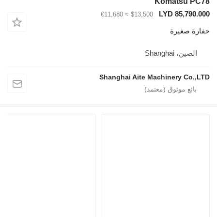
Komatsu P
LYD 85,790
≈ €11,680
$13,500
ة صغيرة
لصين، Shanghai
Shanghai Aite Machinery Co.