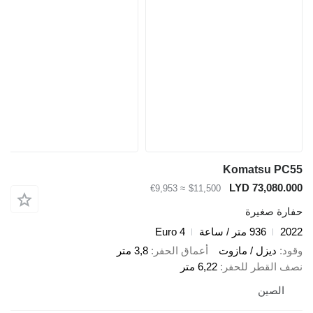
Komatsu P
LYD 73,080
≈ €9,953
$11,500
ة صغيرة
936 متر / ساعة
Euro 4
ديزل / مازوت
أعماق الحفر
3,8 متر
القطر للحفر
6,22 متر
لصين