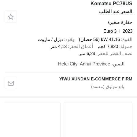
Komatsu PC7
ر عند الطلب
ة صغيرة
Euro 3
41.16 kW (56 حصان)
وقود
ديزل / مازوت
ة
7.820 كجم
أعماق الحفر
4,13 متر
القطر للحفر
6,29 متر
لصين، Hefei City, Anhui Province
YIWU XUNDAN E-COMMERCE 