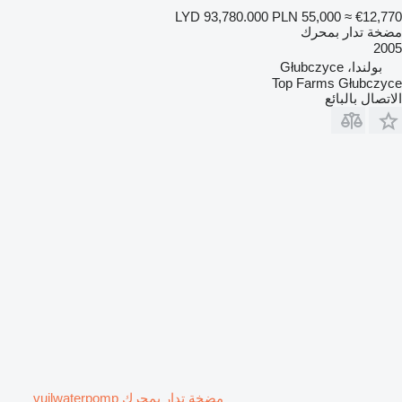
LYD 93,780.000
PLN 55,000
≈ €12,770
مضخة تدار بمحرك
2005
بولندا، Głubczyce
Top Farms Głubczyce
الاتصال بالبائع
مضخة تدار بمحرك vuilwaterpomp