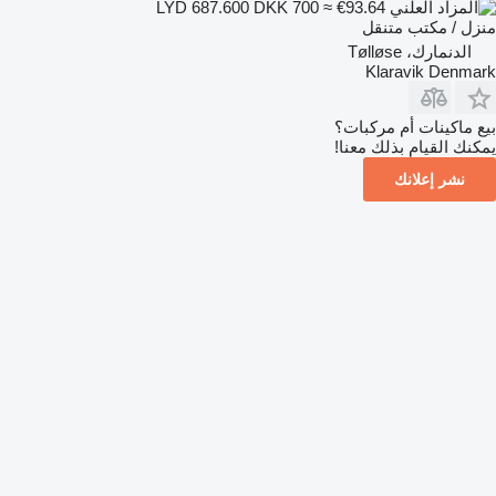
DKK 700
≈ €93.64
LYD 687.600
منزل / مكتب متنقل
الدنمارك، Tølløse
Klaravik Denmark
بيع ماكينات أم مركبات؟
يمكنك القيام بذلك معنا!
نشر إعلانك