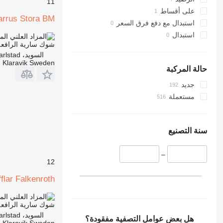
11
على أقساط
Carrus Stora BM
استبدال مع دفع فرق السعر
استبدال
الم
شوك سارية الرافعة
السويد، Karlstad
Klaravik Sweden
حالة المركبة
جديد
مستعملة
سنة التصنيع
–
12
fflar Falkenroth
الم
شوك سارية الرافعة
السويد، Karlstad
هل بعض عوامل التصفية مفقودة؟