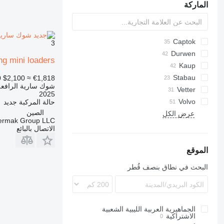
الماركة
S series
Captok
AR
AZ
3
Durwen
906
CK
ng mini loaders
H-series
DPK
908
TM
Kaup
A-series
T411
MRT
PGK
SKL
926
Stabau
SL
0
$2,100
≈ €1,818
شوك سارية الرافعة
RZV
930
S11
CW
MT
TL
Vetter
2025
SGS
938
Volvo
حالة المركبة
جديد
الصين
BM
963
ZVP
عرض الكل
termak Group LLC
L-series
966
الاتصال بالبائع
972
IT
الموقع
V-series
البحث في نطاق بنصف قُطر
الجماهيرية العربية الليبية الشعبية
الاشتراكية