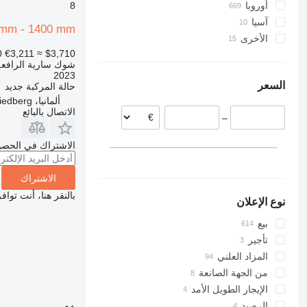
أوروبا
8
آسيا
ألمانيا
 mm - 1400 mm
الأخرى
تركيا
هولندا
0
€3,211
≈ $3,710
الصين
أوكرانيا
بريطانيا
شوك سارية الرافعة
بيرو
بولندا
أذربيجان
2023
السعر
حالة المركبة
جديد
السويد
ألمانيا، Friedberg
إيطاليا
الاتصال بالبائع
–
إسبانيا
الدنمارك
الاشتراك في الحصو
عرض الكل
الاشتراك
بالنقر هنا، أنت توا
نوع الإعلان
بيع
تأجير
المزاد العلني
من الجهة الصانعة
الإيجار الطويل الأمد
الرصيد