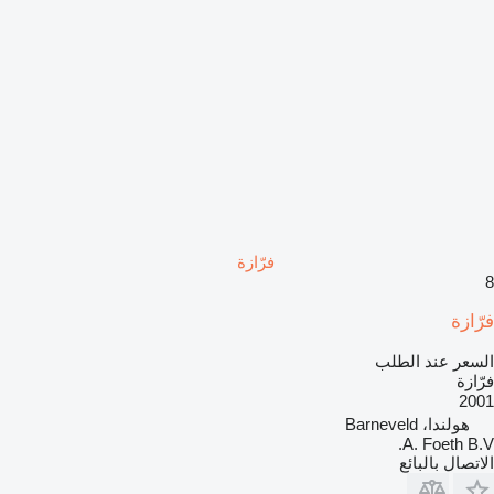
فرّازة
8
فرّازة
السعر عند الطلب
فرّازة
2001
هولندا، Barneveld
A. Foeth B.V.
الاتصال بالبائع