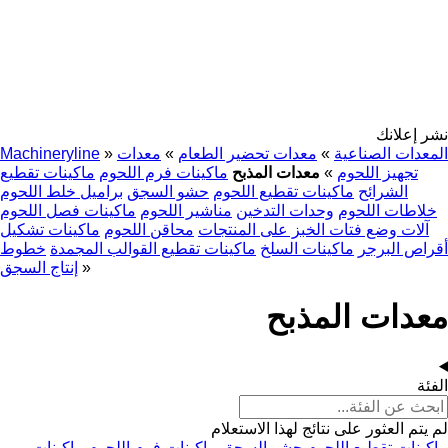
نشر إعلانك
المعدات الصناعية
»
معدات تحضير الطعام
»
معدات
»
Machineryline
تجهيز اللحوم
»
معدات المذبح
ماكينات فرم اللحوم
ماكينات تقطيع
الشرائح
ماكينات تقطيع اللحوم
حشو السجق
براميل خلط اللحوم
خلاطات اللحوم
وحدات التدخين
مناشير اللحوم
ماكينات فصل اللحوم
آلات وضع فتات الخبز على المنتجات
محاقن اللحوم
ماكينات تشكيل
أقراص البرجر
ماكينات السلخ
ماكينات تقطيع القوالب المجمدة
خطوط
»
إنتاج السجق
معدات المذبح
الفئة
لم يتم العثور على نتائج لهذا الاستعلام
ماكينات تقطيع اللحوم
حشو السجق
ماكينات فرم اللحوم
ماكينات