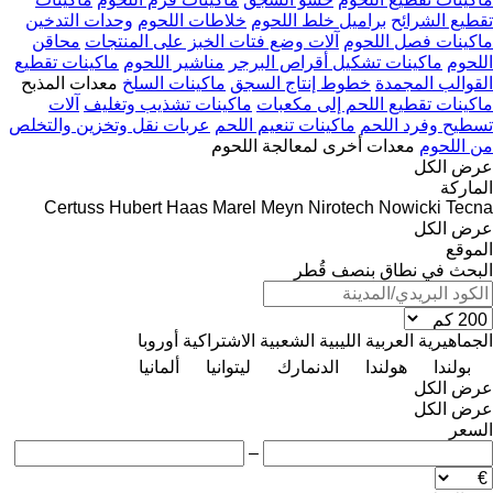
تقطيع الشرائح
براميل خلط اللحوم
خلاطات اللحوم
وحدات التدخين
ماكينات فصل اللحوم
آلات وضع فتات الخبز على المنتجات
محاقن
اللحوم
ماكينات تشكيل أقراص البرجر
مناشير اللحوم
ماكينات تقطيع
القوالب المجمدة
خطوط إنتاج السجق
ماكينات السلخ
معدات المذبح
ماكينات تقطيع اللحم إلى مكعبات
ماكينات تشذيب وتغليف
آلات
تسطيح وفرد اللحم
ماكينات تنعيم اللحم
عربات نقل وتخزين والتخلص
من اللحوم
معدات أخرى لمعالجة اللحوم
عرض الكل
الماركة
Certuss
Hubert Haas
Marel
Meyn
Nirotech
Nowicki
Tecna
عرض الكل
الموقع
البحث في نطاق بنصف قُطر
الجماهيرية العربية الليبية الشعبية الاشتراكية
أوروبا
بولندا
هولندا
الدنمارك
ليتوانيا
ألمانيا
عرض الكل
عرض الكل
السعر
–