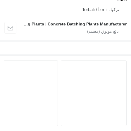
تركيا، Torbalı / İzmir
FABO Mobile & Stationary Crushing and Screening Plants | Concrete Batching Plants Manufacturer