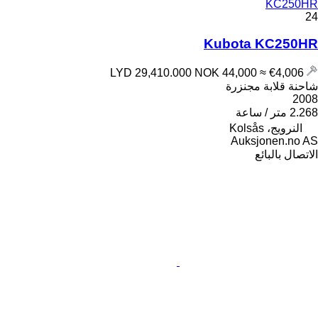
KC250HR
24
Kubota KC250HR
NOK 44,000
≈ €4,006
LYD 29,410.000
شاحنة قلابة مجنزرة
2008
2.268 متر / ساعة
النرويج، Kolsås
Auksjonen.no AS
الاتصال بالبائع