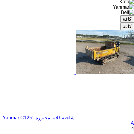
كافة
كافة
شاحنة قلابة مجنزرة Yanmar C12R-
A
4