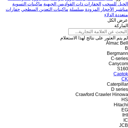
الحبل للسحب
الحفارات ذات القواديس الجبهية
ماكينات التسوية
مناشير الأحجار المزودة بسلسلة
ماكينات التعدين السطحي
حفارات
متعددة الدلاء
عرض الكل
الماركة
لم يتم العثور على نتائج لهذا الاستعلام
Almac
Bell
B
Bergmann
C-series
Canycom
S160
Captok
CK
Caterpillar
D series
Crawford
Crawler
Hinowa
HS
Hitachi
EG
IHI
IC
JCB