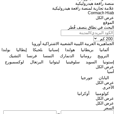
منصة رافعة هيدروليكية
علامة تجارية لمنصة رافعة هيدروليكية
Cormach
Hiab
عرض الكل
الموقع
البحث في نطاق بنصف قُطر
الجماهيرية العربية الليبية الشعبية الاشتراكية
أوروبا
ألمانيا
بريطانيا
هولندا
إسبانيا
بلجيكا
إيطاليا
بولندا
النرويج
رومانيا
الدنمارك
النمسا
فرنسا
التشيك
إستونيا
السويد
سلوفينيا
ليتوانيا
البرتغال
لوكسمبورج
عرض الكل
آسيا
اليابان
جورجيا
عرض الكل
الأخرى
كولومبيا
أوكرانيا
عرض الكل
عرض الكل
السعر
–