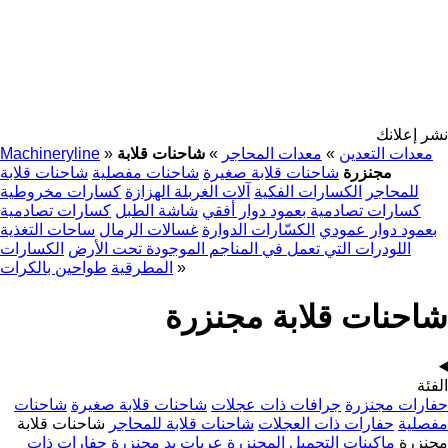
نشر إعلانك
معدات التعدين
»
معدات المحاجر
»
شاحنات قلابة
»
Machineryline
مجنزرة
شاحنات قلابة صغيرة
شاحنات مفصلية
شاحنات قلابة
للمحاجر
الكسارات الفكية
آلات الغربلة الهزازة
كسارات مخروطية
كسارات تصادمية بعمود دوار أفقي
شاشة الطبل
كسارات تصادمية
بعمود دوار عمودي
الكسّارات الدوارة
غسالات الرمال
ساحات التغذية
اللودرات التي تعمل في المناجم الموجودة تحت الأرض
الكسارات
»
المطرقية
طواحين بالكرات
شاحنات قلابة مجنزرة
الفئة
حفارات مجنزرة
جرافات ذات عجلات
شاحنات قلابة صغيرة
شاحنات
مفصلية
حفارات ذات العجلات
شاحنات قلابة للمحاجر
شاحنات قلابة
مجنزرة
ماكينات التحميل المجنزرة
عربات يد مجنزرة
حفارات ذات