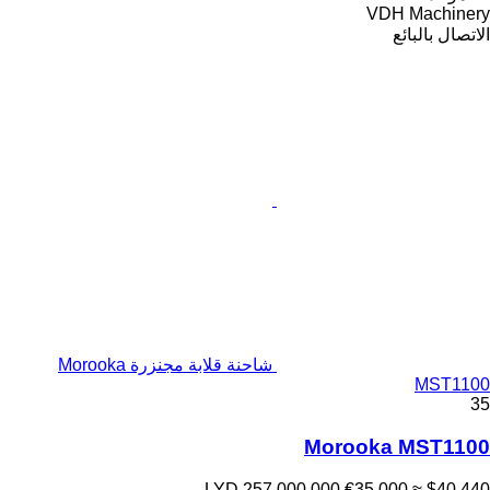
VDH Machinery
الاتصال بالبائع
شاحنة قلابة مجنزرة Morooka
MST1100
35
Morooka MST1100
LYD 257,000.000
€35,000
≈ $40,440