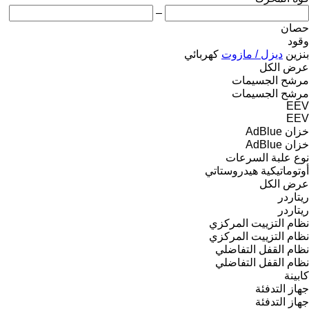
–
حصان
وقود
بنزين
ديزل / مازوت
كهربائي
عرض الكل
مرشح الجسيمات
مرشح الجسيمات
EEV
EEV
خزان AdBlue
خزان AdBlue
نوع علبة السرعات
أوتوماتيكية
هيدروستاتي
عرض الكل
ريتاردر
ريتاردر
نظام التزييت المركزي
نظام التزييت المركزي
نظام القفل التفاضلي
نظام القفل التفاضلي
كابينة
جهاز التدفئة
جهاز التدفئة