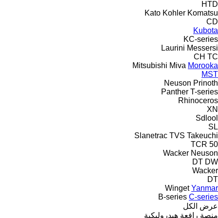
HTD
Kato
Kohler
Komatsu
CD
Kubota
KC-series
Laurini
Messersi
CH
TC
Mitsubishi
Miva
Morooka
MST
Neuson
Prinoth
Panther
T-series
Rhinoceros
XN
Sdlool
SL
Slanetrac
TVS
Takeuchi
TCR 50
Wacker Neuson
DT
DW
Wacker
DT
Winget
Yanmar
B-series
C-series
عرض الكل
منصة رافعة هيدروليكية