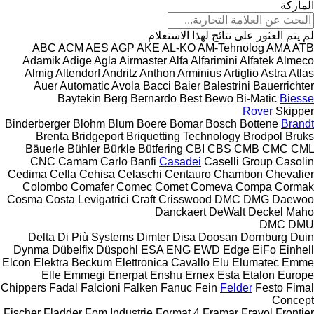
الماركة
لم يتم العثور على نتائج لهذا الاستعلام
ABC
ACM
AES
AGP
AKE
AL-KO
AM-Tehnolog
AMA
ATB
Adamik
Adige
Agla
Airmaster
Alfa
Alfarimini
Alfatek
Almeco
Almig
Altendorf
Andritz
Anthon
Arminius
Artiglio
Astra
Atlas
Auer
Automatic
Avola
Bacci
Baier
Balestrini
Bauerrichter
Baytekin
Berg
Bernardo
Best
Bewo
Bi-Matic
Biesse
Rover
Skipper
Binderberger
Blohm
Blum
Boere
Bomar
Bosch
Bottene
Brandt
Brenta
Bridgeport
Briquetting Technology
Brodpol
Bruks
Bäuerle
Bühler
Bürkle
Bütfering
CBI
CBS
CMB
CMC
CML
CNC
Camam
Carlo Banfi
Casadei
Caselli Group
Casolin
Cedima
Cefla
Cehisa
Celaschi
Centauro
Chambon
Chevalier
Colombo
Comafer
Comec
Comet
Comeva
Compa
Cormak
Cosma
Costa Levigatrici
Craft
Crisswood
DMC
DMG
Daewoo
Danckaert
DeWalt
Deckel Maho
DMC
DMU
Delta
Di Più Systems
Dimter
Disa
Doosan
Dornburg
Duin
Dynma
Dübelfix
Düspohl
ESA ENG
EWD
Edge
EiFo
Einhell
Elcon
Elektra Beckum
Elettronica Cavallo
Elu
Elumatec
Emme
Elle
Emmegi
Enerpat
Enshu
Ernex
Esta
Etalon
Europe
Chippers
Fadal
Falcioni
Falken
Fanuc
Fein
Felder
Festo
Fimal
Concept
Fischer
Fladder
Fom Industrie
Format 4
Framar
Fravol
Frontier