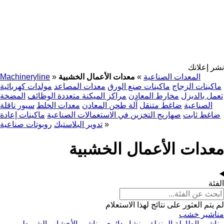
نشر إعلانك
المعدات الصناعية
»
معدات الأعمال الخشبية
»
Machineryline
ماكينات الزجاج
ماكينات صنع الورق
معدات المصاعد
مولدات كهربائية
تعمل بالديزل
مخارط المعادن
مراكز الميكنة متعددة الوظائف
المضخة
الصناعية
ضاغط متنقل
آلة طحن المعادن
معدات الخلط
سيور ناقلة
ضاغط ثابت
صهاريج التخزين في الاستعمالات الصناعية
ماكينات إعادة
»
تدوير البلاستيك
روبوتات صناعية
معدات الأعمال الخشبية
الفئة
لم يتم العثور على نتائج لهذا الاستعلام
مناشير خشب
مناشير الطاولة المنزلق
منشار دائري
مناشير الأخشاب الشريطي