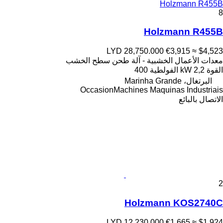
Holzmann R455B
8
Holzmann R455B
LYD 28,750.000
€3,915
≈ $4,523
معدات الأعمال الخشبية - آلة طحن سطح الخشب
القوة
2,2 kW
الفولطية
400
البرتغال، Marinha Grande
OccasionMachines Maquinas Industriais
الاتصال بالبائع
2
Holzmann KOS2740C
LYD 12,230.000
€1,665
≈ $1,924