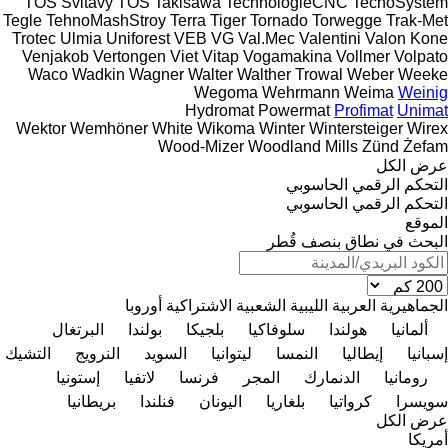
TOS Svitavy
TOS
Takisawa
TechnologieCNC
TecnoSystem
Tegle
TehnoMashStroy
Terra
Tiger
Tornado
Torwegge
Trak-Met
Trotec
Ulmia
Uniforest
VEB
VG
Val.Mec
Valentini
Valon Kone
Venjakob
Vertongen
Viet
Vitap
Vogamakina
Vollmer
Volpato
Waco
Wadkin
Wagner
Walter
Walther Trowal
Weber
Weeke
Wegoma
Wehrmann
Weima
Weinig
Hydromat
Powermat
Profimat
Unimat
Wektor
Wemhöner
White
Wikoma
Winter
Wintersteiger
Wirex
Wood-Mizer
Woodland Mills
Zünd
Żefam
عرض الكل
التحكم الرقمي الحاسوبي
التحكم الرقمي الحاسوبي
الموقع
البحث في نطاق بنصف قُطر
الجماهيرية العربية الليبية الشعبية الاشتراكية
أوروبا
ألمانيا
هولندا
سلوفاكيا
بلجيكا
بولندا
البرتغال
إسبانيا
إيطاليا
النمسا
ليتوانيا
السويد
النرويج
التشيك
رومانيا
الدنمارك
المجر
فرنسا
لاتفيا
إستونيا
سويسرا
كرواتيا
بلغاريا
اليونان
فنلندا
بريطانيا
عرض الكل
أمريكا