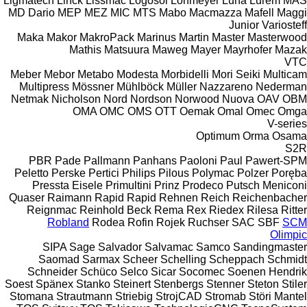
Ligmatech
Linck
Lissmac
Logosol
Lohmeyer
Luna
Lurem
MAS
MD Dario
MEP
MEZ
MIC
MTS
Mabo
Macmazza
Mafell
Maggi
Junior
Variosteff
Maka
Makor
MakroPack
Marinus
Martin
Master
Masterwood
Mathis
Matsuura
Maweg
Mayer
Mayrhofer
Mazak
VTC
Meber
Mebor
Metabo
Modesta
Morbidelli
Mori Seiki
Multicam
Multipress
Mössner
Mühlböck
Müller
Nazzareno
Nederman
Netmak
Nicholson
Nord
Nordson
Norwood
Nuova
OAV
OBM
OMA
OMC
OMS
OTT
Oemak
Omal
Omec
Omga
V-series
Optimum
Orma
Osama
S2R
PBR
Pade
Pallmann
Panhans
Paoloni
Paul
Pawert-SPM
Peletto
Perske
Pertici
Philips
Pilous
Polymac
Polzer
Poręba
Pressta Eisele
Primultini
Prinz
Prodeco
Putsch Meniconi
Quaser
Raimann
Rapid
Rapid
Rehnen
Reich
Reichenbacher
Reignmac
Reinhold Beck
Rema
Rex
Riedex
Rilesa
Ritter
Robland
Rodea
Rofin
Rojek
Ruchser
SAC
SBF
SCM
Olimpic
SIPA
Sage
Salvador
Salvamac
Samco
Sandingmaster
Saomad
Sarmax
Scheer
Schelling
Scheppach
Schmidt
Schneider
Schüco
Selco
Sicar
Socomec
Soenen Hendrik
Soest
Spänex
Stanko
Steinert
Stenbergs
Stenner
Steton
Stiler
Stomana
Strautmann
Striebig
StrojCAD
Stromab
Störi Mantel