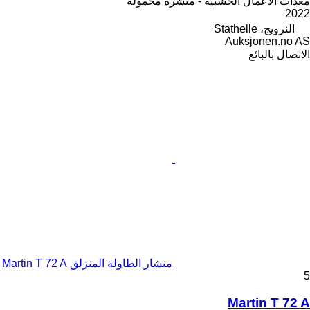
معدات الأعمال الخشبية - منشرة محمولة
2022
النرويج، Stathelle
Auksjonen.no AS
الاتصال بالبائع
منشار الطاولة المنزلق Martin T 72 A
5
Martin T 72 A