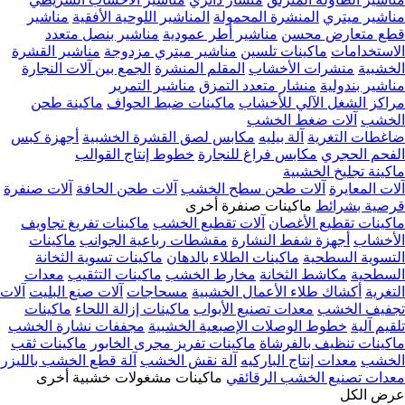
مناشير ميتري
المنشرة المحمولة
المناشير اللوحية الأفقية
مناشير
قطع متعارض محسن
مناشير أطر عمودية
مناشير بنصل متعدد
الاستخدامات
ماكينات تلسين
مناشير ميتري مزدوجة
مناشير القشرة
الخشبية
منشرات الأخشاب
المقلم المنشرة
الجمع بين آلات النجارة
مناشير بندولية
منشار متعدد التمزق
مناشير التمرير
مراكز الشغل الآلي للأخشاب
ماكينات ضبط الحواف
ماكينة طحن
الخشب
آلات ضغط الخشب
ضاغطات التغرية
آلة بيليه
مكابس لصق القشرة الخشبية
أجهزة كبس
الفحم الحجري
مكابس فراغ للنجارة
خطوط إنتاج القوالب
ماكينة تجليخ الخشبية
آلات المعايرة
آلات طحن سطح الخشب
آلات طحن الحافة
آلات صنفرة
قرصية بشرائط
ماكينات صنفرة أخرى
ماكينات تقطيع الأغصان
آلات تقطيع الخشب
ماكينات تفريغ تجاويف
الأخشاب
أجهزة شفط النشارة
مقشطات رباعية الجوانب
ماكينات
التسوية السطحية
ماكينات الطلاء بالدهان
ماكينات تسوية الثخانة
السطحية
مكاشط الثخانة
مخارط الخشب
ماكينات التثقيب
معدات
التغرية
أكشاك طلاء الأعمال الخشبية
مسحاجات
آلات صنع البليت
آلات
تجفيف الخشب
معدات تصنيع الأبواب
ماكينات إزالة اللحاء
ماكينات
تلقيم آلية
خطوط الوصلات الإصبعية الخشبية
مجففات نشارة الخشب
ماكينات تنظيف بالفرشاة
ماكينات تفريز مجرى الخابور
ماكينات ثقب
الخشب
معدات إنتاج الباركيه
آلة نقش الخشب
آلة قطع الخشب بالليزر
معدات تصنيع الخشب الرقائقي
ماكينات مشغولات خشبية أخرى
عرض الكل