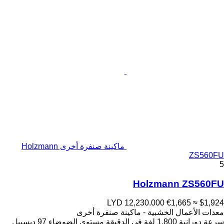
ماكينة صنفرة أخرى Holzmann
ZS560FU
5
Holzmann ZS560FU
LYD 12,230.000
€1,665
≈ $1,924
معدات الأعمال الخشبية - ماكينة صنفرة أخرى
سرعة دورانية
1.800 لفة في الدقيقة
مستوى الضوضاء
97 ديسيبل