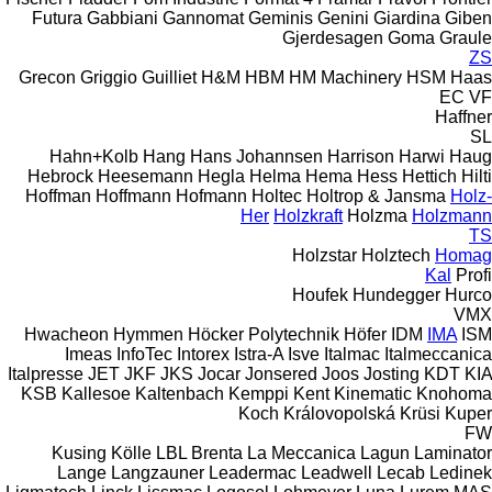
Futura
Gabbiani
Gannomat
Geminis
Genini
Giardina
Giben
Gjerdesagen
Goma
Graule
ZS
Grecon
Griggio
Guilliet
H&M
HBM
HM Machinery
HSM
Haas
EC
VF
Haffner
SL
Hahn+Kolb
Hang
Hans Johannsen
Harrison
Harwi
Haug
Hebrock
Heesemann
Hegla
Helma
Hema
Hess
Hettich
Hilti
Hoffman
Hoffmann
Hofmann
Holtec
Holtrop & Jansma
Holz-
Her
Holzkraft
Holzma
Holzmann
TS
Holzstar
Holztech
Homag
Kal
Profi
Houfek
Hundegger
Hurco
VMX
Hwacheon
Hymmen
Höcker Polytechnik
Höfer
IDM
IMA
ISM
Imeas
InfoTec
Intorex
Istra-A
Isve
Italmac
Italmeccanica
Italpresse
JET
JKF
JKS
Jocar
Jonsered
Joos
Josting
KDT
KIA
KSB
Kallesoe
Kaltenbach
Kemppi
Kent
Kinematic
Knohoma
Koch
Královopolská
Krüsi
Kuper
FW
Kusing
Kölle
LBL Brenta
La Meccanica
Lagun
Laminator
Lange
Langzauner
Leadermac
Leadwell
Lecab
Ledinek