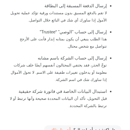
إرسال الدفعة المسبقة إلى البطاقة
لا تقم بالدفع المسبق بدون مستندات ورقية تؤكد عملية تحويل
الأمول إذا ساورك أي شك في البائع خلال التواصل.
إرسال إلى حساب "الوصي" “Trustee”
هذا الطلب ينبغي أن يكون بمثابه إنذار فأنت على الأرجح
تتواصل مع شخص محتال.
إرسال إلى حساب الشركة باسم مشابه
توخّ الحذر، فقد يختفي المحتالون أنفسهم أيضًا خلف شركات
معلومة أو يدخلون تغييرات طفيفة على الاسم. لا تحول الأموال
إذا ساورك شك في اسم الشركة.
استبدال البيانات الخاصة في فاتورة شركة حقيقية
قبل التحويل، تأكد أن البيانات المحددة صحيحة وأنها ترتبط أو لا
ترتبط بالشركة المحددة.
هل اكتشفت أي احتيال؟
أخبرنا بذلك