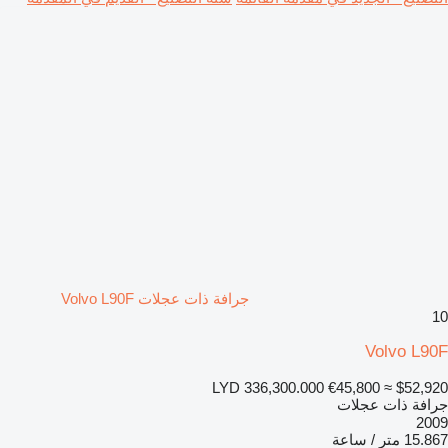
جرافة ذات عجلات Volvo L90F
Volvo L9
LYD 336,300.000
€45,800
≈ $52,9
افة ذات عجلات
20
 متر / ساعة