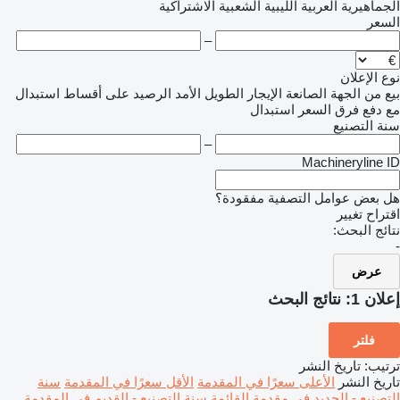
ماهيرية العربية الليبية الشعبية الاشتراكية
سعر
–
 الإعلان
من الجهة الصانعة
الإيجار الطويل الأمد
الرصيد
على أقساط
استبدال
 دفع فرق السعر
استبدال
ة التصنيع
–
Machineryline 
 بعض عوامل التصفية مفقودة؟
راح تغيير
ئج البحث:
عرض
ان 1:
نتائج البحث
فلتر
تيب
:
تاريخ النشر
يخ النشر
الأعلى سعرًا في المقدمة
الأقل سعرًا في المقدمة
سنة
صنيع - الجديد في مقدمة القائمة
سنة التصنيع - القديم في المقدمة