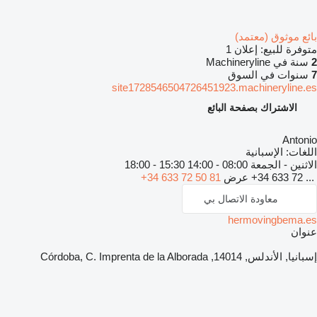
ئع موثوق (معتمد)
فرة للبيع:
إعلان 1
ة في Machineryline
نوات في السوق
site1728546504726451923.machineryline.
الاشتراك بصفحة البائع
Anton
غات:
الإسبانية
ثنين - الجمعة
08:00 - 14:00 15:30 - 18:00
+34 633 72 .
عرض
+34 633 72 50 81
معاودة الاتصال بي
hermovingbema.
وان
 الأندلس, 14014, Córdoba, C. Imprenta de la Alborada