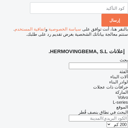
لنقر هنا، أنت توافق على
سياسة الخصوصية
و
اتفاقية المستخدم
.
تم معالجة بياناتك الشخصية بغرض تقديم رد على طلبك.
علانات HERMOVINGBEMA, S.L.
ث
ئة
ت البناء
در البناء
افات ذات عجلات
اركة
Vol
L-seri
موقع
بحث في نطاق بنصف قُطر