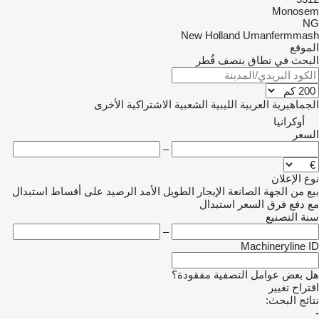
Monosem
NG
New Holland
Umanfermmash
الموقع
البحث في نطاق بنصف قُطر
الجماهيرية العربية الليبية الشعبية الاشتراكية
الأخرى
أوكرانيا
السعر
–
نوع الإعلان
بيع
من الجهة الصانعة
الإيجار الطويل الأمد
الرصيد
على أقساط
استبدال
مع دفع فرق السعر
استبدال
سنة التصنيع
–
Machineryline ID
هل بعض عوامل التصفية مفقودة؟
اقتراح تغيير
نتائج البحث:
-