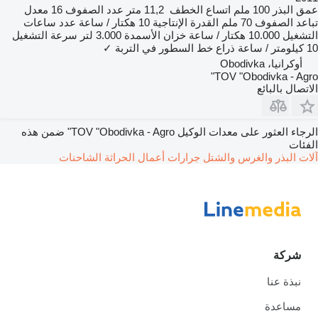
عمق البذر
100 ملم
اتساع الخطف
11,2 متر
عدد الصفوف
16
معدل
تباعد الصفوف
70 ملم
القدرة الإنتاجية
10 هكتار / ساعة
عدد ساعات
التشغيل
10.000 هكتار / ساعة
خزان الأسمدة
3.000 لتر
سرعة التشغيل
10 كيلومتر / ساعة
ذراع خط السطور في التربة
✓
أوكرانيا، Obodivka
TOV "Obodivka - Agro"
الاتصال بالبائع
الرجاء العثور على معدات الوكيل TOV "Obodivka - Agro" ضمن هذه
الفئات
آلات البذر والغرس والشتل
جرارات
أعمال الحراثة
الشاحنات
شركة
نبذة عنا
مساعدة