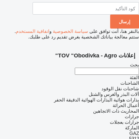
بالنقر هنا، أنت توافق على
سياسة الخصوصية
و
اتفاقية المستخدم
.
ستتم معالجة بياناتك الشخصية بغرض تقديم رد على طلبك.
إعلانات TOV "Obodivka - Agro"
بحث
الفئة
الشاحنات
شاحنات نقل الوقود
آلات البذر والغرس والشتل
بذارات هوائية
البذارات الهوائية الدقيقة الحفر
أعمال الحراثة
المحاريث ذات الاتجاهين
جرارات
جرارات بعجلات
الماركة
GAZ
5312