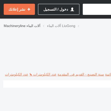
دخول / التسجيل
نشر إعلانك
آلات البناء LiuGong
آلات البناء
Machineryline
ئمة
سنة التصنيع - القديم في المقدمة
عدد الكيلومترات ⬊
عدد الكيلومترات