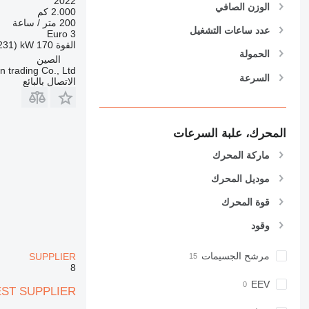
2022
الوزن الصافي
2.000 كم
955
200 متر / ساعة
962
عدد ساعات التشغيل
Euro 3
القوة
170 kW (231 حصان)
963
الحمولة
الصين
966
 trading Co., Ltd.
السرعة
972
الاتصال بالبائع
973
980
982
المحرك، علبة السرعات
988
ماركة المحرك
990
موديل المحرك
992
AP
قوة المحرك
C-series
وقود
CB
CS
مرشح الجسيمات
SUPPLIER
D series
8
E-series
EEV
EST SUPPLIER
F-series