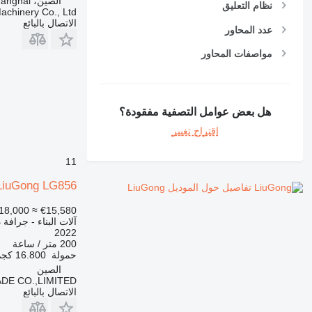
الصين، Shanghai
نظام التعليق
chinery Co., Ltd
الاتصال بالبائع
عدد المحاور
مواصفات المحاور
هل بعض عوامل التصفية مفقودة؟
اقتراح تغيير
11
LiuGong LG856
تفاصيل حول الموديل LiuGong
18,000
≈ €15,580
آلات البناء - جرافة
2022
200 متر / ساعة
حمولة
16.800 كجم
الصين
DE CO.,LIMITED
الاتصال بالبائع