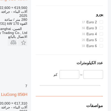
432
22,600
≈ €19,560
434
آلات البناء - جرافة
يورو
444
2025
280 متر / ساعة
589
Euro 2
القوة
170 kW (231 حصان)
826
Euro 3
الصين، Shanghai
906
 Trading Co., Ltd
Euro 4
الاتصال بالبائع
907
Euro 5
908
Euro 6
910
914
918
عدد الكيلومترات
924
926
–
كم
928
7
930
931
LiuGong 856H
938
20,000
≈ €17,310
950
مواصفات
آلات البناء - جرافة
953