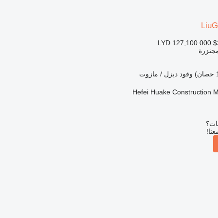
Liu
LYD 127,100.000
$
مجنزرة
وقود
ديزل / مازوت
Hefei Huake Construction M
بات؟
عنا!