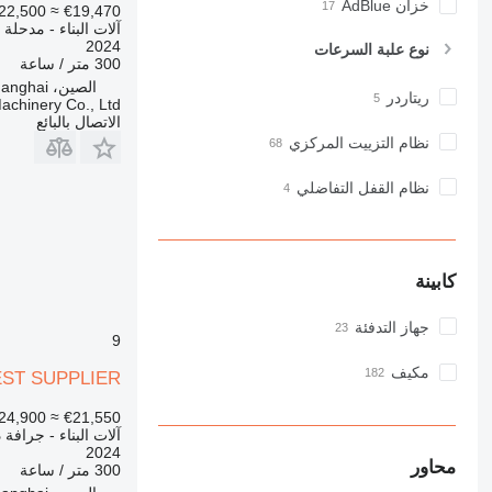
GC
خزان AdBlue
22,500
≈ €19,470
آلات البناء - مدحلة 
IT
2024
نوع علبة السرعات
M-series
300 متر / ساعة
MH
الصين، Shanghai
ريتاردر
chinery Co., Ltd
NR
الاتصال بالبائع
PM
نظام التزييت المركزي
RM
نظام القفل التفاضلي
كابينة
جهاز التدفئة
9
مكيف
EST SUPPLIER
24,900
≈ €21,550
آلات البناء - جرافة
2024
محاور
300 متر / ساعة