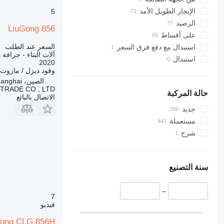
325
JZ
الإيجار الطويل الأمد
5
NXT
326
الرصيد
S-Series
329
LiuGong 856
على أقساط
330
TM
السعر عند الطلب
استبدال مع دفع فرق السعر
VMT
336
آلات البناء - جرافة
استبدال
Vibromax
340
2020
وقود
ديزل / مازوت
345
الصين، Shanghai
349
TRADE CO., LTD
حالة المركبة
الاتصال بالبائع
350
جديد
365
مستعملة
374
شرح
390
395
416
سنة التصنيع
420
424
–
426
7
فيديو
428
430
Gong CLG 856H