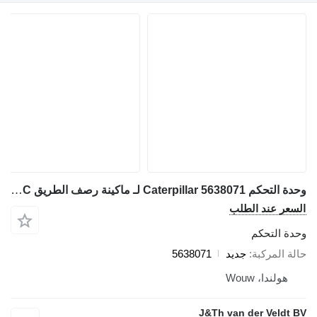
وحدة التحكم Caterpillar 5638071 لـ ماكينة رصف الطريق Caterpillar 120 770 772 986 D6R 6020 6030 6040 CB13 CB15 CB16 390F 374F 770G 772G 140K 160K 834K 986K 988K 6020B D5R12 313D2 316D2 130GC 950GC 966GC 988GC AP600F AP655F 313D2GC
السعر عند الطلب
وحدة التحكم
حالة المركبة
جديد
5638071
هولندا، Wouw
J&Th van der Veldt BV