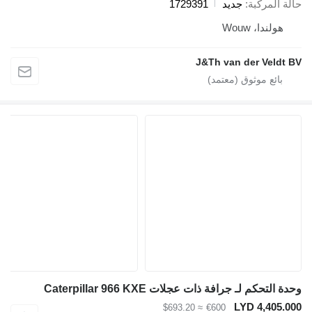
حالة المركبة
جديد
1729391
هولندا، Wouw
J&Th van der Veldt BV
وحدة التحكم لـ جرافة ذات عجلات Caterpillar 966 KXE
LYD 4,405.000
≈ $693.20
€600