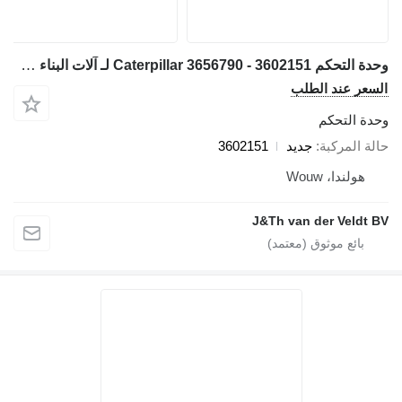
وحدة التحكم Caterpillar 3656790 - 3602151 لـ آلات البناء Caterpillar C13 C9.3 PL83 C4.4 C6.6 PL87 980M 982M M320F M322F M313D M323F M314F M315D N315F M316D M316F M317F M318D M320D2 MG3022 MH3024 MH3026 M324D2 M315D2 M317D2 14 16 18 140 150 160 323 798 12M3 14M3 16M3 18M3 525D 535D 555D 785D 789D 793F 797F 631G 613G 627G 637G 972L 966L 950M 962M 972M 966M 794AC 796AC 140M3 160M3 12M3AWD 140M3AWD 160M3AWD
السعر عند الطلب
وحدة التحكم
حالة المركبة
جديد
3602151
هولندا، Wouw
J&Th van der Veldt BV