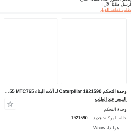
أرسل طلبًا الآن!
طلب قطعة الغيار
وحدة التحكم Caterpillar 1921590 لـ آلات البناء Caterpillar 420D 430D 432D 442D 972G 950H 966H 972GII 988G 980H 972H 988H 980K 972K MTC735 MTC745 MTC755 MTC765
السعر عند الطلب
وحدة التحكم
حالة المركبة
جديد
1921590
هولندا، Wouw