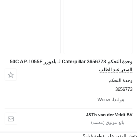
وحدة التحكم Caterpillar 3656773 لـ بلدوزر Caterpillar 14 18 140 150 950 160 D7E D6N D6T D8T D9T SE50 SE60 D6K2 D5R2 12M3 16M3 18M3 740C 725C 735C 525D 535D 545D 555D 930K 621K 623K 963K 824K 924K 815K 826K 836K 938K 988K 930M 950M 980M 962M 972M 982M 926M 966M 938M 6015B 730C2 725C2 140M3 160M3 D10T2 AP500F AP600F AP555F AP655F MD5075C AP-100F MD5150C AP-1055F
السعر عند الطلب
وحدة التحكم
3656773
هولندا، Wouw
J&Th van der Veldt BV
يتعذر العثور على قطعة غيار؟