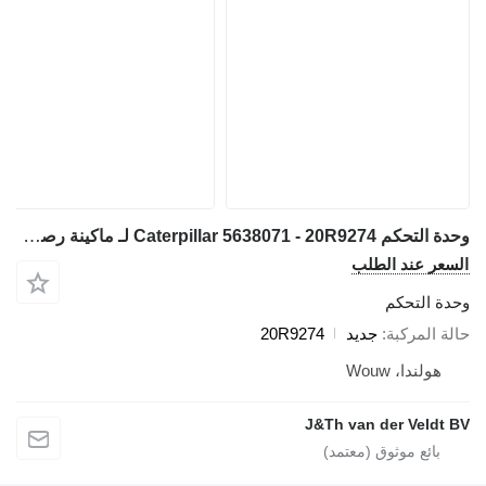
وحدة التحكم Caterpillar 5638071 - 20R9274 لـ ماكينة رصف الطريق Caterpillar 120 770 772 986 D6R 6020 6030 6040 CB13 CB15 CB16 390F 374F 770G 772G 140K 160K 834K 986K 988K 6020B D5R12 313D2 316D2 130GC 950GC 966GC 988GC AP600F AP655F 313D2GC
السعر عند الطلب
وحدة التحكم
حالة المركبة
جديد
20R9274
هولندا، Wouw
J&Th van der Veldt BV