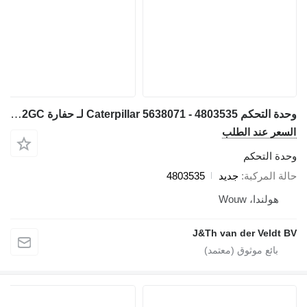
وحدة التحكم Caterpillar 5638071 - 4803535 لـ حفارة Caterpillar 120 770 772 986 D6R 6020 6030 6040 CB13 CB15 CB16 390F 374F 770G 772G 140K 160K 834K 986K 988K 6020B D5R12 313D2 316D2 130GC 950GC 966GC 988GC AP600F AP655F 313D2GC
السعر عند الطلب
وحدة التحكم
حالة المركبة
جديد
4803535
هولندا، Wouw
J&Th van der Veldt BV