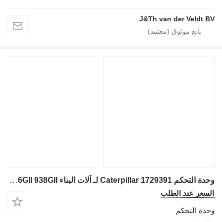
J&Th van der Veldt BV
وحدة التحكم Caterpillar 1729391 لـ آلات البناء Caterpillar 950G 980G 962G 972G 992G 825G 826G 836G 966G 938G 980H 825H 826H 836H 988H 950GI 980GII 962GII 972GII 825GII 826GII 966GII 938GII
السعر عند الطلب
وحدة التحكم