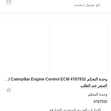
وحدة التحكم Caterpillar Engine Control ECM 4787932 لـ جرافة ذات عجلات Caterpillar 966H 950H 980H 972H. 12M 160K 140M C9 C7 740
السعر عند الطلب
وحدة التحكم
4787932
الإمارات العربية المتحدة، الشارقة