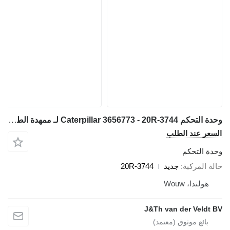
وحدة التحكم Caterpillar 3656773 - 20R-3744 لـ ممهدة الطرق Caterpillar 16 140 150 C13 C15 C27 C18 36K D6N D6T D8T SE60 C7.1 D6K2 C9.3 12M3 18M3 740C 725C 735C 525D 535D 545D 555D 930K 621K 623K 824K 924K 815K 825K 988K 972M 982M 926M 966M D9TY 6015B 730C2 725C2 140M3 160M3 AP500F AP600F AP555F AP665B 160D7E MD5075C MD5150C 12M3AWD AP-1000F AP-1055F 140M3AWD 160M3AWD 16M3D10T2 AP655FSE50
السعر عند الطلب
وحدة التحكم
حالة المركبة
جديد
20R-3744
هولندا، Wouw
J&Th van der Veldt BV