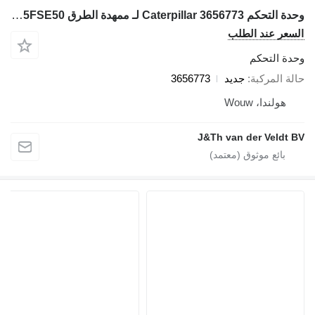
وحدة التحكم Caterpillar 3656773 لـ ممهدة الطرق Caterpillar 16 140 150 C13 C15 C27 C18 36K D6N D6T D8T SE60 C7.1 D6K2 C9.3 12M3 18M3 740C 725C 735C 525D 535D 545D 555D 930K 621K 623K 824K 924K 815K 825K 988K 972M 982M 926M 966M D9TY 6015B 730C2 725C2 140M3 160M3 AP500F AP600F AP555F AP665B 160D7E MD5075C MD5150C 12M3AWD AP-1000F AP-1055F 140M3AWD 160M3AWD 16M3D10T2 AP655FSE50
السعر عند الطلب
وحدة التحكم
حالة المركبة
جديد
3656773
هولندا، Wouw
J&Th van der Veldt BV