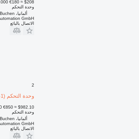
.000
€180
≈ $208
وحدة التحكم
ألمانيا، Buchen
 Automation GmbH
الاتصال بالبائع
2
وحدة التحكم ABB Robotics DSQC 539 (3HAC14265-1) لـ المعدات الصناعية
0
€850
≈ $982.10
وحدة التحكم
ألمانيا، Buchen
 Automation GmbH
الاتصال بالبائع