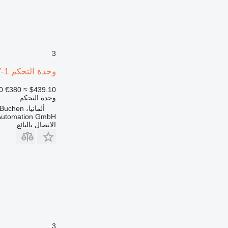
3
وحدة التحكم ABB Robotics DSQC 509 Panel Unit 3HAC5687-1 لـ روبوت صناعي
0
€380
≈ $439.10
وحدة التحكم
ألمانيا، Buchen
 Automation GmbH
الاتصال بالبائع
3