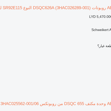
LYD 5,470.00
Schweikert
عة غيار؟