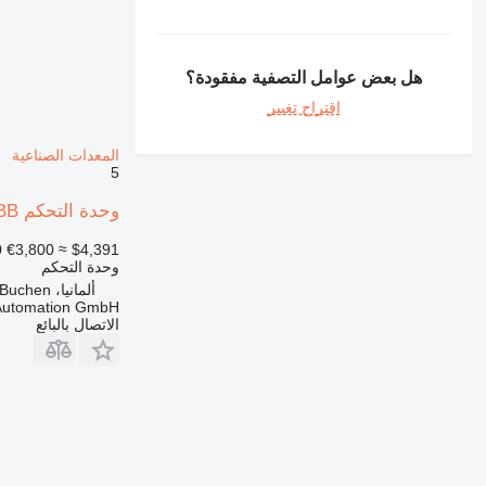
هل بعض عوامل التصفية مفقودة؟
اقتراح تغيير
المعدات الصناعية
5
وحدة التحكم ABB وحدة القيادة الروبوتية 3HAC025338-002 لـ المعدات الصناعية
0
€3,800
≈ $4,391
وحدة التحكم
ألمانيا، Buchen
 Automation GmbH
الاتصال بالبائع