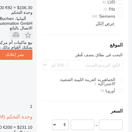
ECE
LVD
00
€92
≈ $106.30
A-series
Pilz
وحدة التحكم
R-series
Siemens
ألمانيا، Buchen
 Automation GmbH
عرض الكل
الاتصال بالبائع
بيع ماكينات أم مرك
الموقع
يمكنك القيام بذلك م
نشر إعلانك
البحث في نطاق بنصف قُطر
الجماهيرية العربية الليبية الشعبية
الاشتراكية
أوروبا
ألمانيا
إيطاليا
1
السعر
وحدة التحكم ABB Robotics 3E 041224 - Zenerbarrier AC 13/100 (FM) لـ المعدات الصناعية
–
0
€200
≈ $231.10
وحدة التحكم