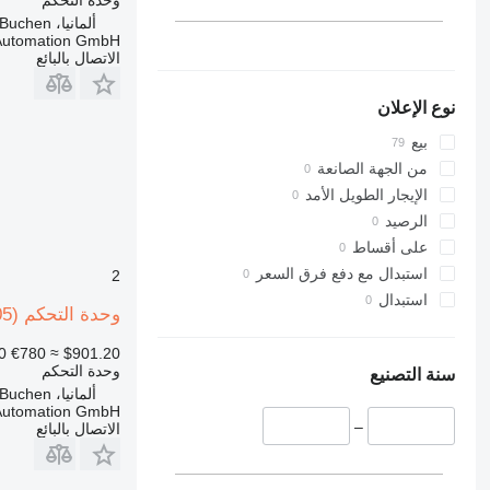
ألمانيا، Buchen
 Automation GmbH
الاتصال بالبائع
نوع الإعلان
بيع
من الجهة الصانعة
الإيجار الطويل الأمد
الرصيد
على أقساط
استبدال مع دفع فرق السعر
2
استبدال
وحدة التحكم ABB Robotics DSQC 668 (3HAC029157-001/05) لـ روبوت صناعي
0
€780
≈ $901.20
وحدة التحكم
سنة التصنيع
ألمانيا، Buchen
 Automation GmbH
–
الاتصال بالبائع