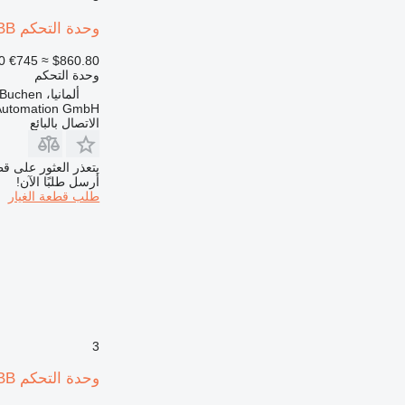
وحدة التحكم ABB روبوتات DSQC626A (3HAC026289-001) النوع SR92E115 لـ معدات العملية
0
€745
≈ $860.80
وحدة التحكم
ألمانيا، Buchen
 Automation GmbH
الاتصال بالبائع
يتعذر العثور على قط
أرسل طلبًا الآن!
طلب قطعة الغيار
3
وحدة التحكم ABB وحدة مكثف DSQC 655 من روبوتكس 3HAC025562-001/06 لـ روبوت صناعي ABB Robotics DSQC 655