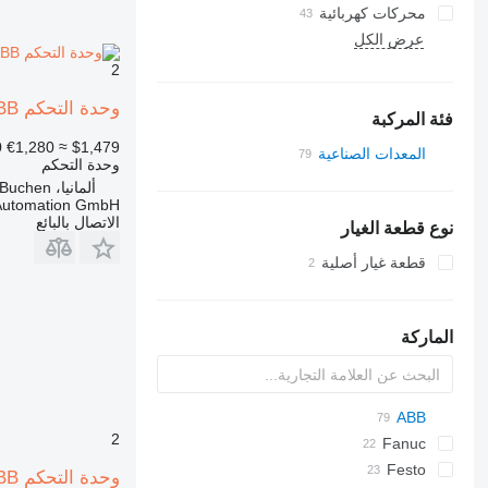
محركات كهربائية
عرض الكل
2
وحدة التحكم ABB وحدة الحاسوب DSQC 1018 للروبوتات 3HAC050363-001 لـ معدات العملية
فئة المركبة
0
€1,280
≈ $1,479
المعدات الصناعية
وحدة التحكم
مولدات كهربائية
ألمانيا، Buchen
 Automation GmbH
معدات العملية
الاتصال بالبائع
نوع قطعة الغيار
روبوتات صناعية
قطعة غيار أصلية
الماركة
ABB
2
Fanuc
Festo
وحدة التحكم ABB الروبوتات 3HAC024322-001/00 شركة Tyvo Electronics 01179 مرشح EMI Netzfilter لـ المعدات الصناعية