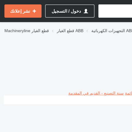
دخول / التسجيل
نشر إعلانك
زات الكهربائية ABB
قطع الغيار ABB
قطع الغيار
Machineryline
ئمة
سنة التصنيع - القديم في المقدمة