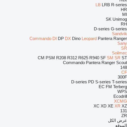
LB
LRB
R-series
HR
MI
SK
Unimog
RH
D-series
G-series
Sandvik
Commando
DI
DP
DX
Dino
Leopard
Pantera
Ranger
Sany
SR
Soilmec
CM
PSM
R208
R312
R625
R940
SF
SM
SR
ST
Commando
Pantera
Ranger
Scout
148
CF
300F
D-series
PD
S-series
T-series
EC
FM
Terberg
WPS
Ecodrill
XCMG
XC
XD
XE
XR
XZ
131
ZR
عرض الكل
الموقع