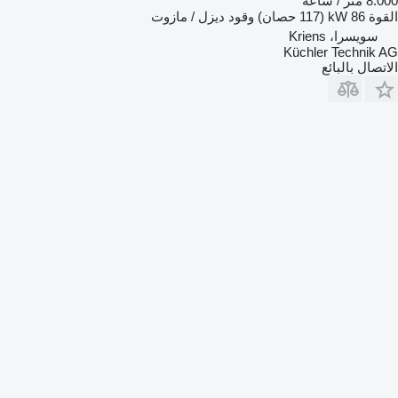
8.000 متر / ساعة
القوة
86 kW (117 حصان)
وقود
ديزل / مازوت
سويسرا، Kriens
Küchler Technik AG
الاتصال بالبائع