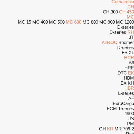
Comacchio
CH
CH 300
CH 450
MC
MC 15
MC 400
MC 500
MC 600
MC 800
MC 900
MC 1200
D-series
D-series
RH
JT
AirROC
Boomer
D-series
FS
XL
HCR
66
HRE
DTC
EK
HBM
EX
KH
HBR
L-series
AF
EuroCargo
ECM
T-series
4900
JS
PM
GH
KR
MR
709-2
Rex