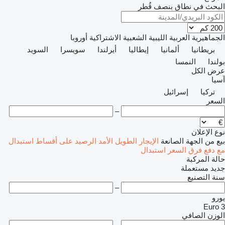
البحث في نطاق بنصف قُطر
الجماهيرية العربية الليبية الشعبية الاشتراكية
أوروبا
بريطانيا
ألمانيا
إيطاليا
أيرلندا
سويسرا
السويد
بولندا
النمسا
عرض الكل
آسيا
تركيا
إسرائيل
السعر
–
نوع الإعلان
بيع
من الجهة الصانعة
الإيجار الطويل الأمد
الرصيد
على أقساط
استبدال
مع دفع فرق السعر
استبدال
حالة المركبة
جديد
مستعملة
سنة التصنيع
–
يورو
Euro 3
الوزن الصافي