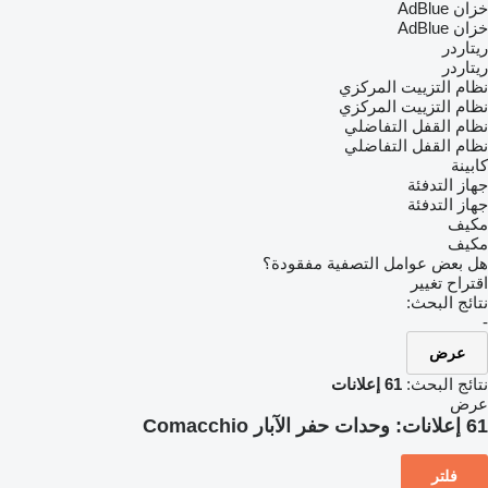
خزان AdBlue
خزان AdBlue
ريتاردر
ريتاردر
نظام التزييت المركزي
نظام التزييت المركزي
نظام القفل التفاضلي
نظام القفل التفاضلي
كابينة
جهاز التدفئة
جهاز التدفئة
مكيف
مكيف
هل بعض عوامل التصفية مفقودة؟
اقتراح تغيير
نتائج البحث:
-
عرض
نتائج البحث:
61 إعلانات
عرض
61 إعلانات:
وحدات حفر الآبار Comacchio
فلتر