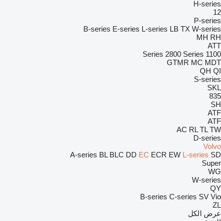
H-series
12
P-series
B-series
E-series
L-series
LB
TX
W-series
MH
RH
ATT
2800 Series
1100 Series
GTMR
MC
MDT
QH
QI
S-series
SKL
835
SH
ATF
ATF
AC
RL
TL
TW
D-series
Volvo
A-series
BL
BLC
DD
EC
ECR
EW
L-series
SD
Super
WG
W-series
QY
B-series
C-series
SV
Vio
ZL
عرض الكل