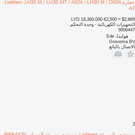
حفارة Liebherr LH35 M / LH35 MT / A924 / LH30 M / D934
A7
LYD 18,360.000
€2,500
≈ $2,889
التجهيزات الكهربائية - وحدة التحكم
9006447
هولندا، Ede
Grovema BV
الاتصال بالبائع
2
مستشعر السرعة Liebherr مستشعر سرعة الدوران 9006442N