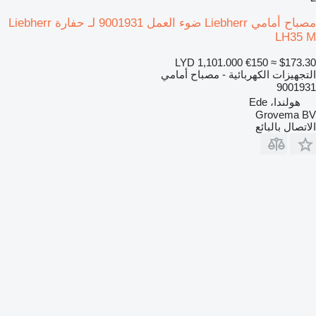
مصباح أمامي Liebherr ضوء العمل 9001931 لـ حفارة Liebherr
LH35 M
LYD 1,101.000
€150
≈ $173.30
التجهيزات الكهربائية - مصباح أمامي
9001931
هولندا، Ede
Grovema BV
الاتصال بالبائع