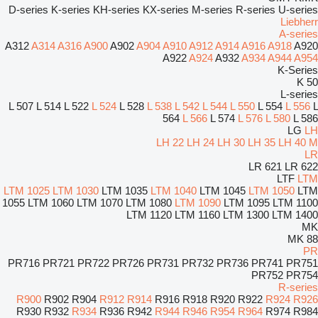
D-series
K-series
KH-series
KX-series
M-series
R-series
U-series
Liebherr
A-series
A312
A314
A316
A900
A902
A904
A910
A912
A914
A916
A918
A920
A922
A924
A932
A934
A944
A954
K-Series
50 K
L-series
L 507
L 514
L 522
L 524
L 528
L 538
L 542
L 544
L 550
L 554
L 556
L
564
L 566
L 574
L 576
L 580
L 586
LG
LH
LH 22
LH 24
LH 30
LH 35
LH 40 M
LR
LR 621
LR 622
LTF
LTM
LTM 1025
LTM 1030
LTM 1035
LTM 1040
LTM 1045
LTM 1050
LTM
1055
LTM 1060
LTM 1070
LTM 1080
LTM 1090
LTM 1095
LTM 1100
LTM 1120
LTM 1160
LTM 1300
LTM 1400
MK
MK 88
PR
PR716
PR721
PR722
PR726
PR731
PR732
PR736
PR741
PR751
PR752
PR754
R-series
R900
R902
R904
R912
R914
R916
R918
R920
R922
R924
R926
R930
R932
R934
R936
R942
R944
R946
R954
R964
R974
R984