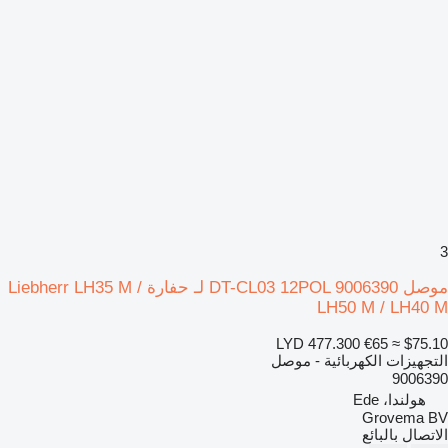
3
موصل DT-CL03 12POL 9006390 لـ حفارة Liebherr LH35 M /
LH50 M / LH40 M
LYD 477.300
€65
≈ $75.10
التجهيزات الكهربائية - موصل
9006390
هولندا، Ede
Grovema BV
الاتصال بالبائع