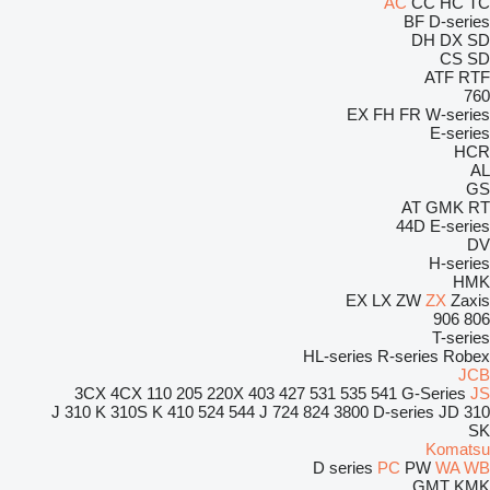
AC
CC
HC
TC
BF
D-series
DH
DX
SD
CS
SD
ATF
RTF
760
EX
FH
FR
W-series
E-series
HCR
AL
GS
AT
GMK
RT
44D
E-series
DV
H-series
HMK
EX
LX
ZW
ZX
Zaxis
906
806
T-series
HL-series
R-series
Robex
JCB
3CX
4CX
110
205
220X
403
427
531
535
541
G-Series
JS
310 K
310S K
410
524
544 J
724
824
3800
D-series
JD
310 J
SK
Komatsu
D series
PC
PW
WA
WB
GMT
KMK