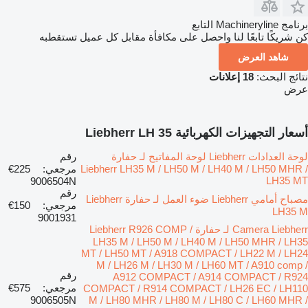
برنامج Machineryline التابع
كن شريكًا تابعًا لنا واحصل على مكافأة مقابل كل عميل تستقطبه
شاهد العرض
نتائج البحث:
18 إعلانات
عرض
أسعار التجهيزات الكهربائية Liebherr LH 35
لوحة العدادات Liebherr لوحة المفاتيح لـ حفارة
رقم
Liebherr LH35 M / LH50 M / LH40 M / LH50 MHR /
مرجعي:
€225
LH35 MT
9006504N
رقم
مصباح أمامي Liebherr ضوء العمل لـ حفارة Liebherr
مرجعي:
€150
LH35 M
9001931
Camera Liebherr لـ حفارة Liebherr R926 COMP /
LH35 M / LH50 M / LH40 M / LH50 MHR / LH35
MT / LH50 MT / A918 COMPACT / LH22 M / LH24
M / LH26 M / LH30 M / LH60 MT / A910 comp /
رقم
A912 COMPACT / A914 COMPACT / R924
مرجعي:
€575
COMPACT / R914 COMPACT / LH26 EC / LH110
9006505N
M / LH80 MHR / LH80 M / LH80 C / LH60 MHR /