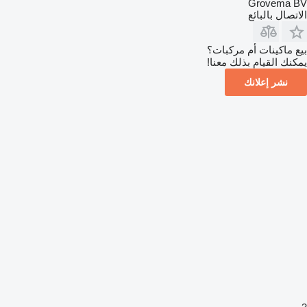
Grovema BV
الاتصال بالبائع
بيع ماكينات أم مركبات؟
يمكنك القيام بذلك معنا!
نشر إعلانك