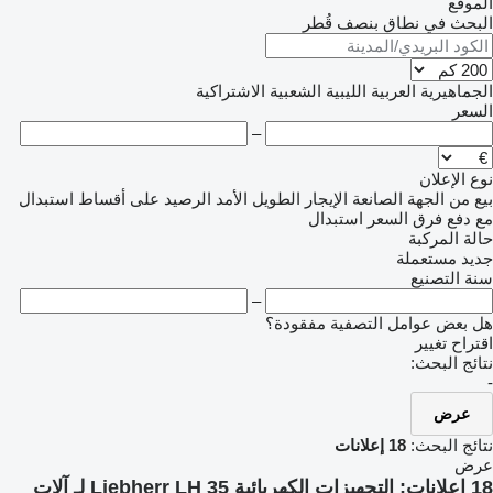
الموقع
البحث في نطاق بنصف قُطر
الجماهيرية العربية الليبية الشعبية الاشتراكية
السعر
–
نوع الإعلان
بيع
من الجهة الصانعة
الإيجار الطويل الأمد
الرصيد
على أقساط
استبدال
مع دفع فرق السعر
استبدال
حالة المركبة
جديد
مستعملة
سنة التصنيع
–
هل بعض عوامل التصفية مفقودة؟
اقتراح تغيير
نتائج البحث:
-
عرض
نتائج البحث:
18 إعلانات
عرض
18 إعلانات:
التجهيزات الكهربائية Liebherr LH 35 لـ آلات