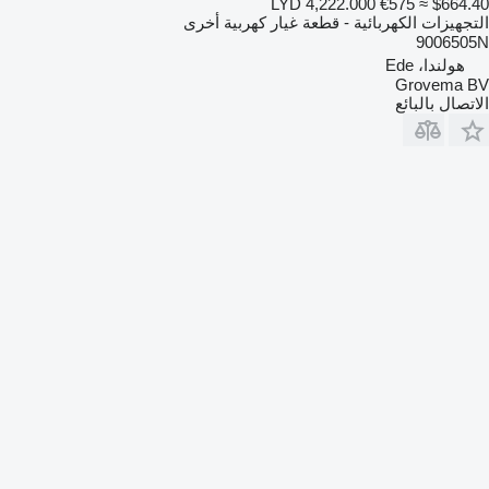
LYD 4,222.000
€575
≈ $664.40
التجهيزات الكهربائية - قطعة غيار كهربية أخرى
9006505N
هولندا، Ede
Grovema BV
الاتصال بالبائع