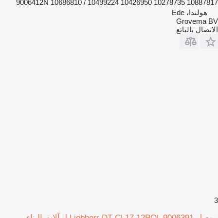
9006412N 10686810 / 10499224 10426950 10278735 10887817
هولندا، Ede
Grovema BV
الاتصال بالبائع
3
موصل Liebherr DT-CL17 12POL 9006391 لـ آلات البناء