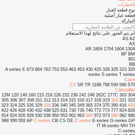
الحفارات
نوع قطعة الغيار
قطعة غيار أصلية
الماركة
لم يتم العثور على نتائج لهذا الاستعلام
AS
AZ
AX
AR
1804
1704
1604
1304
BF
BM
BG
BB
A series
E
873
864
763
753
553
463
453
430
425
328
325
323
320
series
S series
T series
Case
CX
SR
TR
1188
788
590
580
570
Caterpillar
12M
120
140
160
215
216
226
232
236
242
246
262C
277C
303
304
305
306
307
308
311
312
313
314
315
316
317
318
319
320
321
322
323
324
325
326
329
330
336
340
345
349
365
374
375
390
416
420
422
426
428
430
432
438
525
631
730
735
740
772
773
777
824
826
914
924
926
928
930
938
950
953
962
963
966
972
973
980
982
986
988
990
992
AP
C-series
CB
CS
DE
D series
E-series
G-series
GP
IT
M-series
MH
TH
C-series