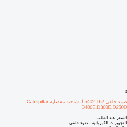
3
ضوء خلفي 162-5402 لـ شاحنة مفصلية Caterpillar
D400E,D300E,D250D
السعر عند الطلب
التجهيزات الكهربائية - ضوء خلفي