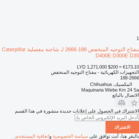
1
مفتاح التوجيه المنخفض 188-2666 لـ شاحنة مفصلية Caterpillar
D400E D300E D35
LYD 1,271.000
$200
≈ €173.10
التجهيزات الكهربائية - مفتاح التوجيه المنخفض
188-2666
المكسيك، Chihuahua
Maquinaria Wiebe Km 24 Sa
الاتصال بالبائع
الاشتراك في الحصول على إعلانات جديدة منشورة في هذا القسم
الاشتراك
بالنقر هنا، أنت توافق على
سياسة الخصوصية
و
اتفاقية المستخدم
.