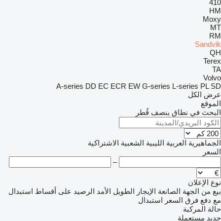
410
HM
Moxy
MT
RM
Sandvik
QH
Terex
TA
Volvo
A-series
DD
EC
ECR
EW
G-series
L-series
PL
SD
عرض الكل
الموقع
البحث في نطاق بنصف قُطر
الجماهيرية العربية الليبية الشعبية الاشتراكية
السعر
–
نوع الإعلان
بيع
من الجهة الصانعة
الإيجار الطويل الأمد
الرصيد
على أقساط
استبدال
مع دفع فرق السعر
استبدال
حالة المركبة
جديد
مستعملة