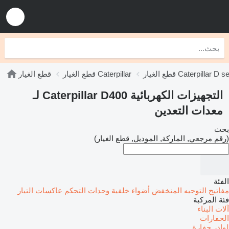
يار Caterpillar D series
قطع الغيار Caterpillar
قطع الغيار
التجهيزات الكهربائية Caterpillar D400 لـ
معدات التعدين
بحث
(رقم مرجعي, الماركة, الموديل, قطع الغيار)
الفئة
مفاتيح التوجيه المنخفض
أضواء خلفية
وحدات التحكم
عاكسات التيار
فئة المركبة
آلات البناء
الحفارات
لوادر حفارة