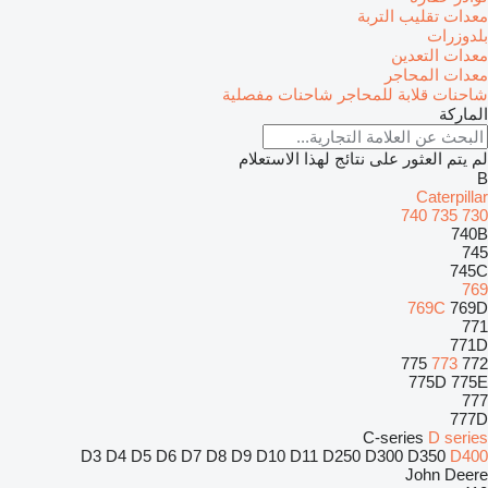
معدات تقليب التربة
بلدوزرات
معدات التعدين
معدات المحاجر
شاحنات قلابة للمحاجر
شاحنات مفصلية
الماركة
لم يتم العثور على نتائج لهذا الاستعلام
B
Caterpillar
740
735
730
740B
745
745C
769
769C
769D
771
771D
775
773
772
775D
775E
777
777D
C-series
D series
D3
D4
D5
D6
D7
D8
D9
D10
D11
D250
D300
D350
D400
John Deere