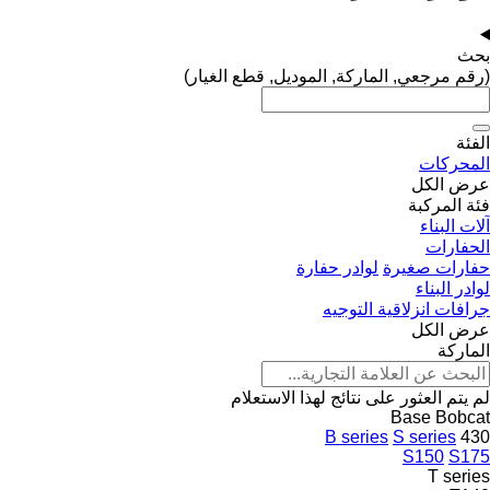
بحث
(رقم مرجعي, الماركة, الموديل, قطع الغيار)
الفئة
المحركات
عرض الكل
فئة المركبة
آلات البناء
الحفارات
حفارات صغيرة
لوادر حفارة
لوادر البناء
جرافات انزلاقية التوجيه
عرض الكل
الماركة
لم يتم العثور على نتائج لهذا الاستعلام
Base
Bobcat
B series
S series
430
S150
S175
T series