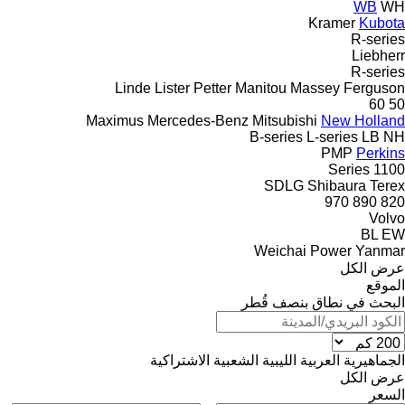
WB
WH
Kramer
Kubota
R-series
Liebherr
R-series
Linde
Lister Petter
Manitou
Massey Ferguson
60
50
Maximus
Mercedes-Benz
Mitsubishi
New Holland
B-series
L-series
LB
NH
PMP
Perkins
1100 Series
SDLG
Shibaura
Terex
970
890
820
Volvo
BL
EW
Weichai Power
Yanmar
عرض الكل
الموقع
البحث في نطاق بنصف قُطر
الجماهيرية العربية الليبية الشعبية الاشتراكية
عرض الكل
السعر