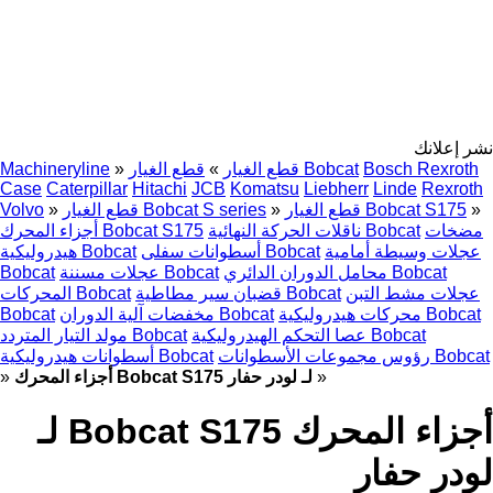
نشر إعلانك
Bosch Rexroth
قطع الغيار Bobcat
قطع الغيار
»
»
Machineryline
Case
Caterpillar
Hitachi
JCB
Komatsu
Liebherr
Linde
Rexroth
»
قطع الغيار Bobcat S175
»
قطع الغيار Bobcat S series
»
Volvo
مضخات
ناقلات الحركة النهائية Bobcat
أجزاء المحرك Bobcat S175
عجلات وسيطة أمامية
أسطوانات سفلى Bobcat
هيدروليكية Bobcat
محامل الدوران الدائري Bobcat
عجلات مسننة Bobcat
Bobcat
عجلات مشط التبن
قضبان سير مطاطية Bobcat
المحركات Bobcat
محركات هيدروليكية Bobcat
مخفضات آلية الدوران Bobcat
Bobcat
عصا التحكم الهيدروليكية Bobcat
مولد التيار المتردد Bobcat
رؤوس مجموعات الأسطوانات Bobcat
أسطوانات هيدروليكية Bobcat
»
أجزاء المحرك Bobcat S175 لـ لودر حفار
»
أجزاء المحرك Bobcat S175 لـ
لودر حفار