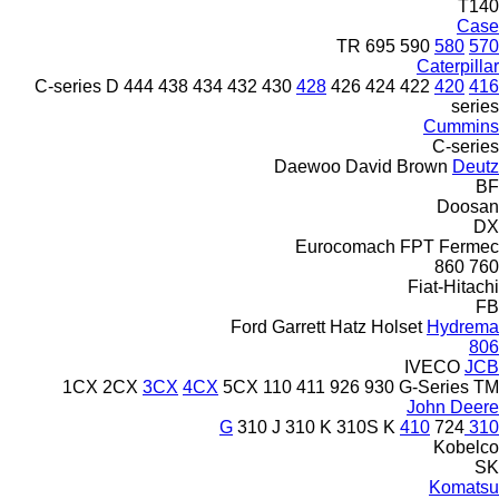
T140
Case
TR
695
590
580
570
Caterpillar
C-series
D
444
438
434
432
430
428
426
424
422
420
416
series
Cummins
C-series
Daewoo
David Brown
Deutz
BF
Doosan
DX
Eurocomach
FPT
Fermec
860
760
Fiat-Hitachi
FB
Ford
Garrett
Hatz
Holset
Hydrema
806
IVECO
JCB
1CX
2CX
3CX
4CX
5CX
110
411
926
930
G-Series
TM
John Deere
310 J
310 K
310S K
410
724
310 G
Kobelco
SK
Komatsu