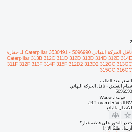
2
ناقل الحركة النهائي Caterpillar 3530491 - 5096990 لـ حفارة
Caterpillar 313B 312C 311D 312D 313D 314D 312E 314E
311F 312F 313F 314F 315F 312D2 313D2 312GC 313GC
315GC 316GC
السعر عند الطلب
نظام التعليق - ناقل الحركة النهائي
5096990
هولندا، Wouw
J&Th van der Veldt BV
الاتصال بالبائع
يتعذر العثور على قطعة غيار؟
أرسل طلبًا الآن!