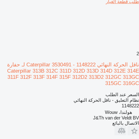
طلب قطعة الغيار
2
ناقل الحركة النهائي Caterpillar 3530491 - 1148222 لـ حفارة
Caterpillar 313B 312C 311D 312D 313D 314D 312E 314E
311F 312F 313F 314F 315F 312D2 313D2 312GC 313GC
315GC 316GC
السعر عند الطلب
نظام التعليق - ناقل الحركة النهائي
1148222
هولندا، Wouw
J&Th van der Veldt BV
الاتصال بالبائع