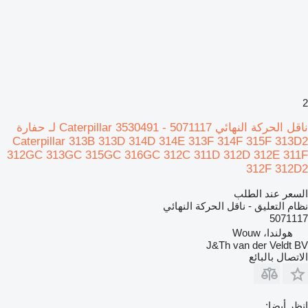
2
ناقل الحركة النهائي Caterpillar 3530491 - 5071117 لـ حفارة
Caterpillar 313B 313D 314D 314E 313F 314F 315F 313D2
312GC 313GC 315GC 316GC 312C 311D 312D 312E 311F
312F 312D2
السعر عند الطلب
نظام التعليق - ناقل الحركة النهائي
5071117
هولندا، Wouw
J&Th van der Veldt BV
الاتصال بالبائع
انظر أيضا: