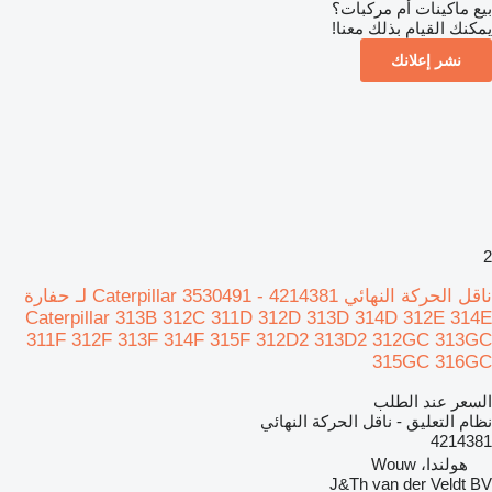
بيع ماكينات أم مركبات؟
يمكنك القيام بذلك معنا!
نشر إعلانك
2
ناقل الحركة النهائي Caterpillar 3530491 - 4214381 لـ حفارة
Caterpillar 313B 312C 311D 312D 313D 314D 312E 314E
311F 312F 313F 314F 315F 312D2 313D2 312GC 313GC
315GC 316GC
السعر عند الطلب
نظام التعليق - ناقل الحركة النهائي
4214381
هولندا، Wouw
J&Th van der Veldt BV