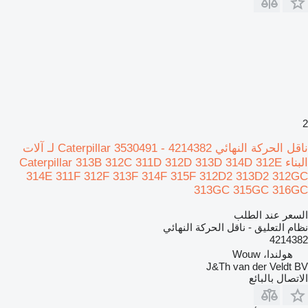
2
ناقل الحركة النهائي Caterpillar 3530491 - 4214382 لـ آلات
البناء Caterpillar 313B 312C 311D 312D 313D 314D 312E
314E 311F 312F 313F 314F 315F 312D2 313D2 312GC
313GC 315GC 316GC
السعر عند الطلب
نظام التعليق - ناقل الحركة النهائي
4214382
هولندا، Wouw
J&Th van der Veldt BV
الاتصال بالبائع