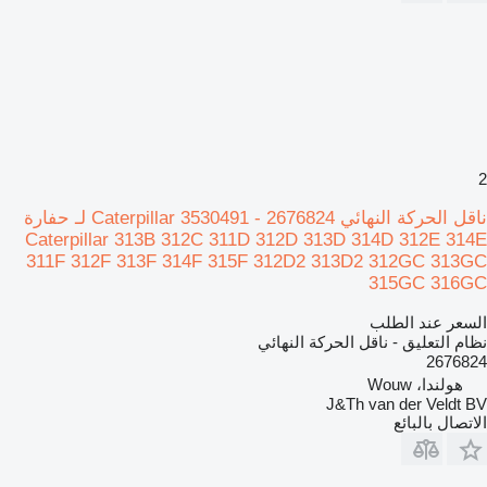
2
ناقل الحركة النهائي Caterpillar 3530491 - 2676824 لـ حفارة
Caterpillar 313B 312C 311D 312D 313D 314D 312E 314E
311F 312F 313F 314F 315F 312D2 313D2 312GC 313GC
315GC 316GC
السعر عند الطلب
نظام التعليق - ناقل الحركة النهائي
2676824
هولندا، Wouw
J&Th van der Veldt BV
الاتصال بالبائع