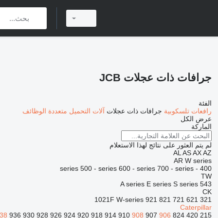
جرافات ذات عجلات JCB
الفئة
رافعات تلسكوبية
جرافات ذات عجلات
آلات التحميل متعددة الوظائف
عرض الكل
الماركة
لم يتم العثور على نتائج لهذا الاستعلام
AL
AS
AX
AZ
AR
W series
500 - series
600 - series
700 - series
400 - series
TW
A series
E series
S series
543
CK
1021F
W-series
921
821
721
621
321
Caterpillar
38
936
930
928
926
924
920
918
914
910
908
907
906
824
420
215