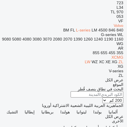
723
L34
TL
970
053
VF
Volvo
BM
FL
L-series
LM
4500
846
840
G-series
WL
9080
5080
4080
3080
3070
2080
2070
1390
1260
1240
1190
1160
WG
AR
855
655
455
355
XCMG
LW
WZ
XC
XE
XG
ZL
XG
V-series
ZL
عرض الكل
الموقع
البحث في نطاق بنصف قُطر
الجماهيرية العربية الليبية الشعبية الاشتراكية
أوروبا
ألمانيا
بولندا
ليتوانيا
هولندا
بريطانيا
إيطاليا
التشيك
عرض الكل
الأخرى