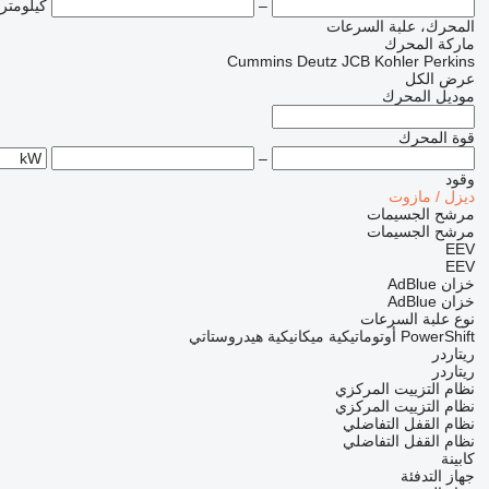
–
كيلومتر
المحرك، علبة السرعات
ماركة المحرك
Cummins
Deutz
JCB
Kohler
Perkins
عرض الكل
موديل المحرك
قوة المحرك
–
وقود
ديزل / مازوت
مرشح الجسيمات
مرشح الجسيمات
EEV
EEV
خزان AdBlue
خزان AdBlue
نوع علبة السرعات
PowerShift
أوتوماتيكية
ميكانيكية
هيدروستاتي
ريتاردر
ريتاردر
نظام التزييت المركزي
نظام التزييت المركزي
نظام القفل التفاضلي
نظام القفل التفاضلي
كابينة
جهاز التدفئة