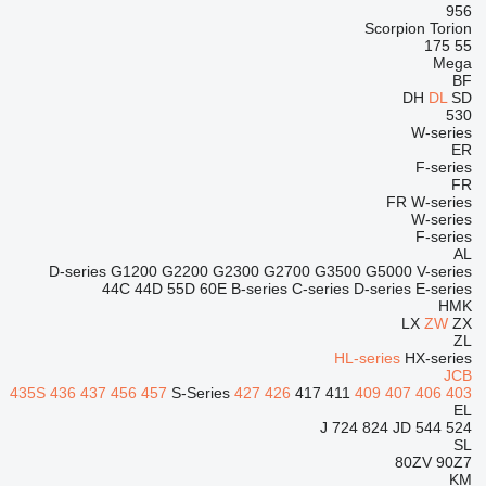
956
Scorpion
Torion
175
55
Mega
BF
DH
DL
SD
530
W-series
ER
F-series
FR
FR
W-series
W-series
F-series
AL
D-series
G1200
G2200
G2300
G2700
G3500
G5000
V-series
44C
44D
55D
60E
B-series
C-series
D-series
E-series
HMK
LX
ZW
ZX
ZL
HL-series
HX-series
JCB
435S
436
437
456
457
S-Series
427
426
417
411
409
407
406
403
EL
724
824
JD
544 J
524
SL
80ZV
90Z7
KM