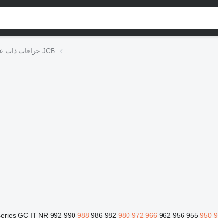
جرافات ذات عجلات JCB
eries
GC
IT
NR
992
990
988
986
982
980
972
966
962
956
955
950
9