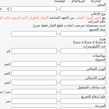
أوكرانيا
أوروجواي
كولومبيا
السعر
–
نوع الإعلان
بيع
تأجير
المزاد العلني
من الجهة الصانعة
الإيجار الطويل الأمد
الرصيد
على أق
حالة المركبة
جديد
مستعملة
تعرضت لحادث
قطع الغيار فقط
شرح
سنة التصنيع
–
يورو
Euro 4
Euro 5
Euro 6
عدد الكيلومترات
–
كم
مواصفات
الحمولة
–
كجم
الوزن الصافي
–
كجم
الوزن الإجمالي
–
كجم
عدد ساعات التشغيل
–
متر / س
علو ارتفاع للتفريغ
–
متر
السرعة