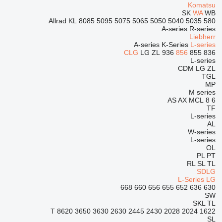
Komatsu
SK
WA
WB
Allrad
KL
8085
5095
5075
5065
5050
5040
5035
580
A-series
R-series
Liebherr
A-series
K-Series
L-series
CLG
LG
ZL
936
856
855
836
L-series
CDM
LG
ZL
TGL
MP
M series
AS
AX
MCL
8
6
TF
L-series
AL
W-series
L-series
OL
PL
PT
RL
SL
TL
SDLG
L-Series
LG
668
660
656
655
652
636
630
SW
SKL
TL
8620 T
3650
3630
2630
2445
2430
2028
2024
1622
SL