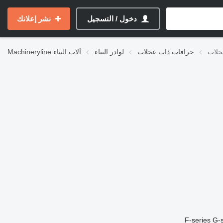
دخول / التسجيل
نشر إعلانك
جرافات ذات عجلات
لوادر البناء
آلات البناء
Machineryline
F-series
G-s