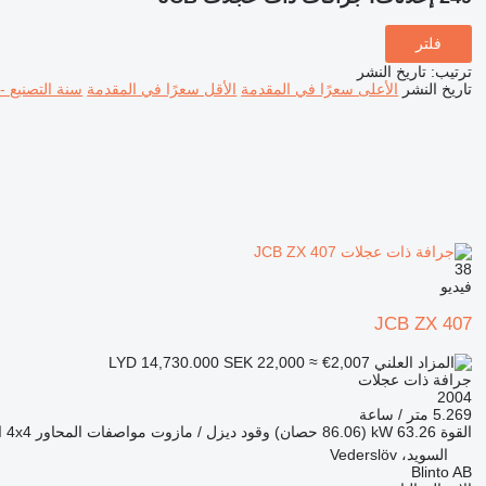
فلتر
ترتيب
:
تاريخ النشر
تاريخ النشر
الأعلى سعرًا في المقدمة
الأقل سعرًا في المقدمة
سنة التصنيع -
38
فيديو
JCB ZX 407
SEK 22,000
≈ €2,007
LYD 14,730.000
جرافة ذات عجلات
2004
5.269 متر / ساعة
القوة
63.26 kW (86.06 حصان)
وقود
ديزل / مازوت
مواصفات المحاور
4x4
ا
السويد، Vederslöv
Blinto AB