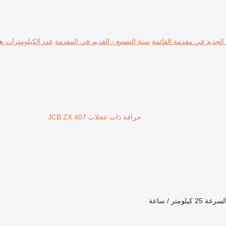
 الجديد في مقدمة القائمة
سنة التصنيع - القديم في المقدمة
عدد الكيلومترات ⬊
جرافة ذات عجلات JCB ZX 407
لسرعة
25 كيلومتر / ساعة