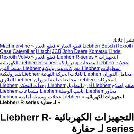
نشر إعلانك
Bosch Rexroth
قطع الغيار Liebherr
قطع الغيار
»
»
Machineryline
Case
Caterpillar
Hitachi
JCB
John Deere
Komatsu
Linde
التجهيزات
»
قطع الغيار Liebherr R-series
»
Volvo
Rexroth
عجلات
مضخات هيدروليكية Liebherr
الكهربائية Liebherr R-series
أسطوانات
محركات هيدروليكية Liebherr
مشط التبن Liebherr
محامل الدوران
ناقلات الحركة النهائية Liebherr
هيدروليكية Liebherr
المحركات
مخفضات آلية الدوران Liebherr
الدائري Liebherr
طقم إصلاح
أذرع التطويل Liebherr
وحدات التحكم Liebherr
Liebherr
محاور
أنابيب الوصلة Liebherr
مشعاعات Liebherr
Liebherr
التجهيزات الكهربائية
»
عجلات وسيطة أمامية Liebherr
Liebherr
»
Liebherr R-series لـ حفارة
التجهيزات الكهربائية Liebherr R-
series لـ حفارة