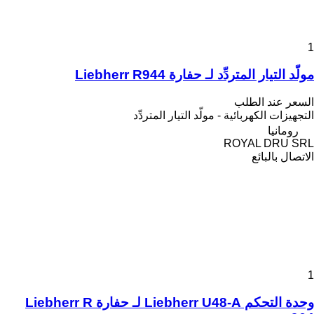
1
مولّد التيار المتردِّد لـ حفارة Liebherr R944
السعر عند الطلب
التجهيزات الكهربائية - مولّد التيار المتردِّد
رومانيا
ROYAL DRU SRL
الاتصال بالبائع
1
وحدة التحكم Liebherr U48-A لـ حفارة Liebherr R