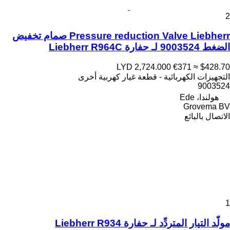
2
Pressure reduction Valve Liebherr صمام تخفيض
الضغط 9003524 لـ حفارة Liebherr R964C
LYD 2,724.000
€371
≈ $428.70
التجهيزات الكهربائية - قطعة غيار كهربية أخرى
9003524
هولندا، Ede
Grovema BV
الاتصال بالبائع
1
مولّد التيار المتردِّد لـ حفارة Liebherr R934