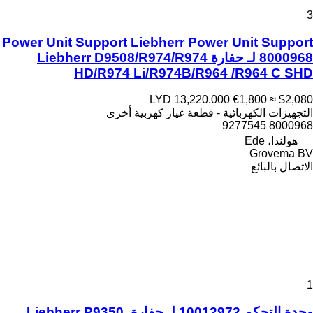
3
Power Unit Support Liebherr Power Unit Support
8000968 لـ حفارة Liebherr D9508/R974/R974
HD/R974 Li/R974B/R964 /R964 C SHD
LYD 13,220.000
€1,800
≈ $2,080
التجهيزات الكهربائية - قطعة غيار كهربية أخرى
8000968 9277545
هولندا، Ede
Grovema BV
الاتصال بالبائع
1
وحدة التحكم 10012972 لـ حفارة Liebherr P9350,