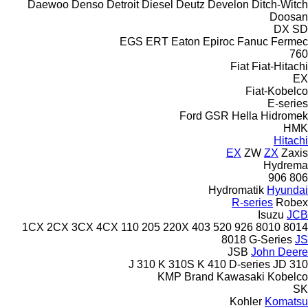
Daewoo
Denso
Detroit Diesel
Deutz
Develon
Ditch-Witch
Doosan
DX
SD
EGS
ERT
Eaton
Epiroc
Fanuc
Fermec
760
Fiat
Fiat-Hitachi
EX
Fiat-Kobelco
E-series
Ford
GSR
Hella
Hidromek
HMK
Hitachi
EX
ZW
ZX
Zaxis
Hydrema
906
806
Hydromatik
Hyundai
R-series
Robex
Isuzu
JCB
1CX
2CX
3CX
4CX
110
205
220X
403
520
926
8010
8014
8018
G-Series
JS
JSB
John Deere
310 K
310S K
410
D-series
JD
310 J
KMP Brand
Kawasaki
Kobelco
SK
Kohler
Komatsu