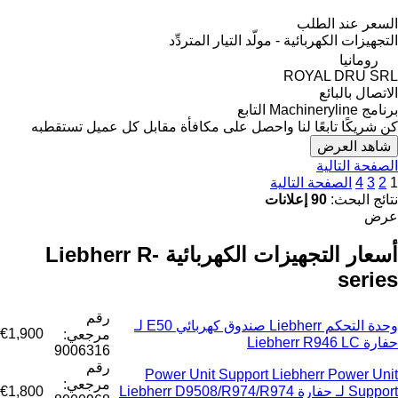
السعر عند الطلب
التجهيزات الكهربائية - مولّد التيار المتردِّد
رومانيا
ROYAL DRU SRL
الاتصال بالبائع
برنامج Machineryline التابع
كن شريكًا تابعًا لنا واحصل على مكافأة مقابل كل عميل تستقطبه
شاهد العرض
الصفحة التالية
1
2
3
4
الصفحة التالية
نتائج البحث:
90 إعلانات
عرض
أسعار التجهيزات الكهربائية Liebherr R-
series
رقم
وحدة التحكم Liebherr صندوق كهربائي E50 لـ
€1,900
مرجعي:
حفارة Liebherr R946 LC
9006316
رقم
Power Unit Support Liebherr Power Unit
مرجعي:
Support لـ حفارة Liebherr D9508/R974/R974
€1,800