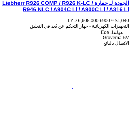
الجودة لـ حفارة Liebherr R926 COMP / R926 K-LC /
R946 NLC / A904C Li / A900C Li / A316 Li
LYD 6,608.000
€900
≈ $1,040
التجهيزات الكهربائية - جهاز التحكم عن بُعد في التعليق
هولندا، Ede
Grovema BV
الاتصال بالبائع