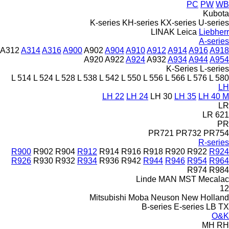
PC
PW
WB
Kubota
K-series
KH-series
KX-series
U-series
LINAK
Leica
Liebherr
A-series
A312
A314
A316
A900
A902
A904
A910
A912
A914
A916
A918
A920
A922
A924
A932
A934
A944
A954
K-Series
L-series
L 514
L 524
L 528
L 538
L 542
L 550
L 556
L 566
L 576
L 580
LH
LH 22
LH 24
LH 30
LH 35
LH 40 M
LR
LR 621
PR
PR721
PR732
PR754
R-series
R900
R902
R904
R912
R914
R916
R918
R920
R922
R924
R926
R930
R932
R934
R936
R942
R944
R946
R954
R964
R974
R984
Linde
MAN
MST
Mecalac
12
Mitsubishi
Moba
Neuson
New Holland
B-series
E-series
LB
TX
O&K
MH
RH