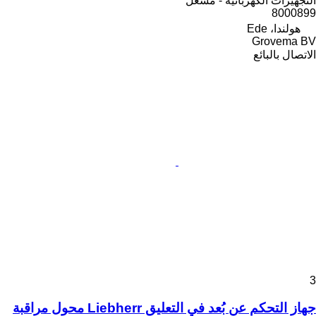
التجهيزات الكهربائية - مشغل
8000899
هولندا، Ede
Grovema BV
الاتصال بالبائع
3
جهاز التحكم عن بُعد في التعليق Liebherr محول مراقبة