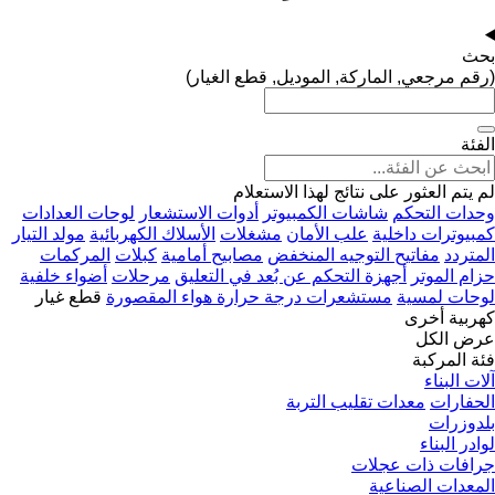
بحث
(رقم مرجعي, الماركة, الموديل, قطع الغيار)
الفئة
لم يتم العثور على نتائج لهذا الاستعلام
وحدات التحكم
شاشات الكمبيوتر
أدوات الاستشعار
لوحات العدادات
كمبيوترات داخلية
علب الأمان
مشغلات
الأسلاك الكهربائية
مولد التيار
المتردد
مفاتيح التوجيه المنخفض
مصابيح أمامية
كبلات
المركمات
حزام الموتر
أجهزة التحكم عن بُعد في التعليق
مرحلات
أضواء خلفية
لوحات لمسية
مستشعرات درجة حرارة هواء المقصورة
قطع غيار
كهربية أخرى
عرض الكل
فئة المركبة
آلات البناء
الحفارات
معدات تقليب التربة
بلدوزرات
لوادر البناء
جرافات ذات عجلات
المعدات الصناعية