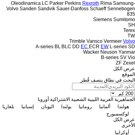
Oleodinamica LC
Parker
Perkins
Rexroth
Rima
Samsung-
Volvo
Sanden
Sandvik
Sauer-Danfoss
Schaeff
Sennebogen
835
Siemens
Sumitomo
SH
Terex
TW
Trimble
Vansco
Vermeer
Volvo
A-series
BL
BLC
DD
EC
ECR
EW
L-series
SD
Wacker Neuson
Yanmar
B-series
SV
Vio
ZF
Zexel
عرض الكل
الموقع
البحث في نطاق بنصف قُطر
الجماهيرية العربية الليبية الشعبية الاشتراكية
أوروبا
هولندا
ألمانيا
رومانيا
بولندا
اليونان
إسبانيا
بلغاريا
لوكسمبورج
عرض الكل
الأخرى
أوكرانيا