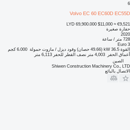
6
Volvo EC 60 EC60D EC55D
LYD 69,900.000
$11,000
≈ €9,521
حفارة صغيرة
2020
728 متر / ساعة
Euro 3
القوة
36.5 kW (49.66 حصان)
وقود
ديزل / مازوت
حمولة
6.000 كجم
أعماق الحفر
4,003 متر
نصف القطر للحفر
6,113 متر
الصين
Shiwen Construction Machinery Co., LTD
الاتصال بالبائع