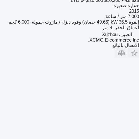
LYD 64,820.000
$10,200
≈ €8,828
حفارة صغيرة
2015
7.000 متر / ساعة
القوة
36.5 kW (49.66 حصان)
وقود
ديزل / مازوت
حمولة
6.000 كجم
أعماق الحفر
4 متر
الصين، Xuzhou
XCMG E-commerce Inc.
الاتصال بالبائع