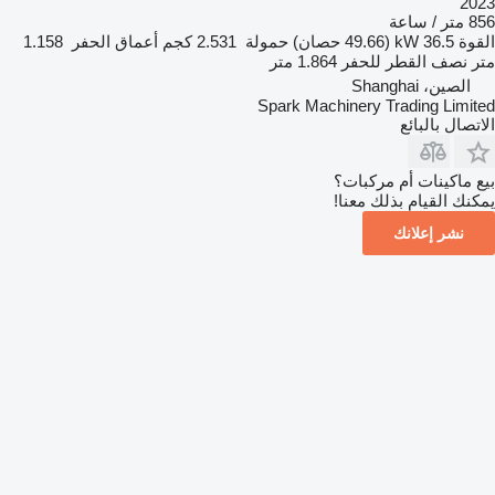
2023
856 متر / ساعة
القوة
36.5 kW (49.66 حصان)
حمولة
2.531 كجم
أعماق الحفر
1.158
متر
نصف القطر للحفر
1.864 متر
الصين، Shanghai
Spark Machinery Trading Limited
الاتصال بالبائع
بيع ماكينات أم مركبات؟
يمكنك القيام بذلك معنا!
نشر إعلانك