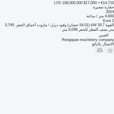
LYD 108,000.000
$17,000
≈ €14,710
حفارة صغيرة
2024
4.600 متر / ساعة
Euro 2
القوة
39.7 kW (54.01 حصان)
وقود
ديزل / مازوت
أعماق الحفر
3,749
متر
نصف القطر للحفر
6,096 متر
الصين
Rongquan machinery company
الاتصال بالبائع