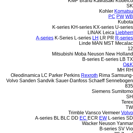
KMP Brand
Kawasaki
Kobelco
SK
Kohler
Komatsu
PC
PW
WB
Kubota
K-series
KH-series
KX-series
U-series
LINAK
Leica
Liebherr
A-series
K-Series
L-series
LH
LR
PR
R-series
Linde
MAN
MST
Mecalac
12
Mitsubishi
Moba
Neuson
New Holland
B-series
E-series
LB
TX
O&K
MH
RH
Oleodinamica LC
Parker
Perkins
Rexroth
Rima
Samsung-
Volvo
Sanden
Sandvik
Sauer-Danfoss
Schaeff
Sennebogen
835
Siemens
Sumitomo
SH
Terex
TW
Trimble
Vansco
Vermeer
Volvo
A-series
BL
BLC
DD
EC
ECR
EW
L-series
SD
Wacker Neuson
Yanmar
B-series
SV
Vio