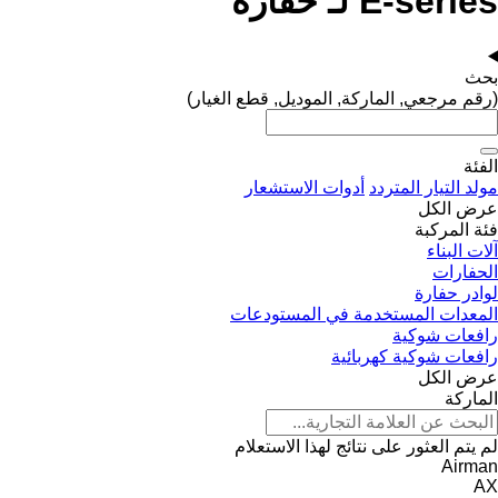
E-series لـ حفارة
بحث
(رقم مرجعي, الماركة, الموديل, قطع الغيار)
الفئة
مولد التيار المتردد
أدوات الاستشعار
عرض الكل
فئة المركبة
آلات البناء
الحفارات
لوادر حفارة
المعدات المستخدمة في المستودعات
رافعات شوكية
رافعات شوكية كهربائية
عرض الكل
الماركة
لم يتم العثور على نتائج لهذا الاستعلام
Airman
AX