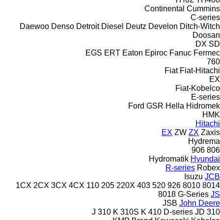
Continental
Cummins
C-series
Daewoo
Denso
Detroit Diesel
Deutz
Develon
Ditch-Witch
Doosan
DX
SD
EGS
ERT
Eaton
Epiroc
Fanuc
Fermec
760
Fiat
Fiat-Hitachi
EX
Fiat-Kobelco
E-series
Ford
GSR
Hella
Hidromek
HMK
Hitachi
EX
ZW
ZX
Zaxis
Hydrema
906
806
Hydromatik
Hyundai
R-series
Robex
Isuzu
JCB
1CX
2CX
3CX
4CX
110
205
220X
403
520
926
8010
8014
8018
G-Series
JS
JSB
John Deere
310 K
310S K
410
D-series
JD
310 J