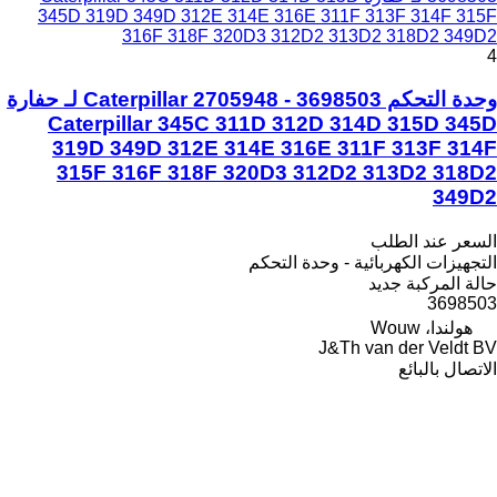
345D 319D 349D 312E 314E 316E 311F 313F 314F 315F
316F 318F 320D3 312D2 313D2 318D2 349D2
4
وحدة التحكم Caterpillar 2705948 - 3698503 لـ حفارة
Caterpillar 345C 311D 312D 314D 315D 345D
319D 349D 312E 314E 316E 311F 313F 314F
315F 316F 318F 320D3 312D2 313D2 318D2
349D2
السعر عند الطلب
التجهيزات الكهربائية - وحدة التحكم
حالة المركبة
جديد
3698503
هولندا، Wouw
J&Th van der Veldt BV
الاتصال بالبائع