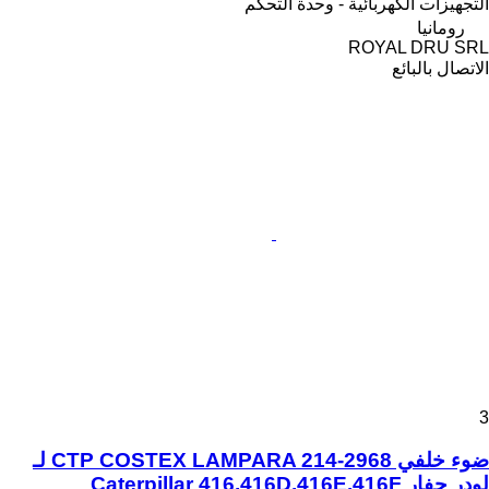
التجهيزات الكهربائية - وحدة التحكم
رومانيا
ROYAL DRU SRL
الاتصال بالبائع
3
ضوء خلفي CTP COSTEX LAMPARA 214-2968 لـ
لودر حفار Caterpillar 416,416D,416E,416F