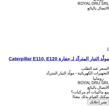
ROYAL DRU SRL
الاتصال بالبائع
1
مولّد التيار المتردِّد لـ حفارة Caterpillar E110, E120
السعر عند الطلب
التجهيزات الكهربائية - مولّد التيار المتردِّد
رومانيا
ROYAL DRU SRL
الاتصال بالبائع
بيع ماكينات أم مركبات؟
يمكنك القيام بذلك معنا!
نشر إعلانك