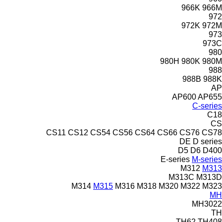
966K
966M
972
972K
972M
973
973C
980
980H
980K
980M
988
988B
988K
AP
AP600
AP655
C-series
C18
CS
CS11
CS12
CS54
CS56
CS64
CS66
CS76
CS78
DE
D series
D5
D6
D400
E-series
M-series
M312
M313
M313C
M313D
M314
M315
M316
M318
M320
M322
M323
MH
MH3022
TH
TH62
TH408