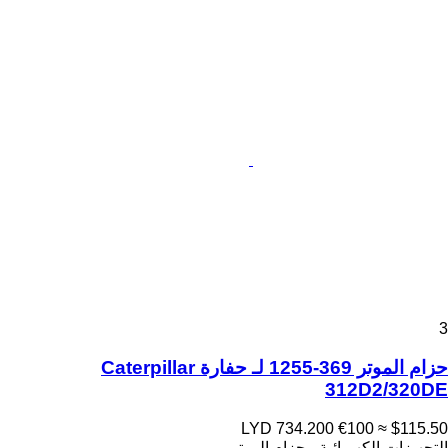
3
حزام الموتر 369-1255 لـ حفارة Caterpillar
312D2/320DE
LYD 734.200
€100
≈ $115.50
التجهيزات الكهربائية - حزام الموتر