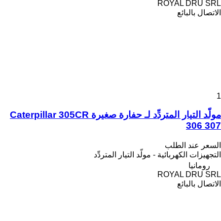
ROYAL DRU SRL
الاتصال بالبائع
1
مولّد التيار المتردِّد لـ حفارة صغيرة Caterpillar 305CR
306 307
السعر عند الطلب
التجهيزات الكهربائية - مولّد التيار المتردِّد
رومانيا
ROYAL DRU SRL
الاتصال بالبائع