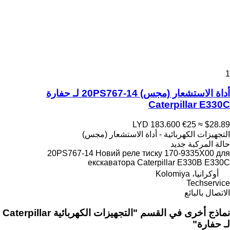
1
أداة الاستشعار (مجس) 20PS767-14 لـ حفارة
Caterpillar E330C
LYD 183.600
€25
≈ $28.89
التجهيزات الكهربائية - أداة الاستشعار (مجس)
حالة المركبة
جديد
20PS767-14 Новий реле тиску 170-9335X00 для
екскаватора Caterpillar E330B E330C
أوكرانيا، Kolomiya
Techservice
الاتصال بالبائع
نماذج أخرى في القسم "التجهيزات الكهربائية Caterpillar
لـ حفارة"