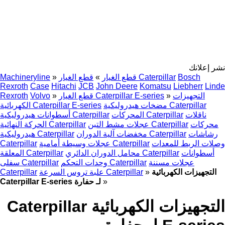
نشر إعلانك
Bosch
قطع الغيار Caterpillar
قطع الغيار
»
»
Machineryline
Rexroth
Case
Hitachi
JCB
John Deere
Komatsu
Liebherr
Linde
التجهيزات
»
قطع الغيار Caterpillar E-series
»
Volvo
Rexroth
مضخات هيدروليكية Caterpillar
الكهربائية Caterpillar E-series
ناقلات
المحركات Caterpillar
أسطوانات هيدروليكية Caterpillar
محركات
عجلات مشط التبن Caterpillar
الحركة النهائية Caterpillar
رشاشات
مخفضات آلية الدوران Caterpillar
هيدروليكية Caterpillar
وصلات الربط للمعدات
عجلات وسيطة أمامية Caterpillar
Caterpillar
أسطوانات
محامل الدوران الدائري Caterpillar
المعلقة Caterpillar
عجلات مسننة
وحدات التحكم Caterpillar
سفلى Caterpillar
التجهيزات الكهربائية
»
علبة تروس السرعة Caterpillar
Caterpillar
»
Caterpillar E-series لـ حفارة
التجهيزات الكهربائية Caterpillar